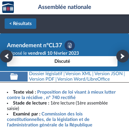
Accèder
Aller au contenu
Aller en bas de la page
Assemblée nationale
à la
page
d'accueil
< Résultats
Amendement n°CL37
Déposé le
vendredi 10 février 2023
Discuté
Dossier législatif
Version XML
Version JSON
Version PDF
Version Word/LibreOffice
Texte visé :
Proposition de loi visant à mieux lutter
contre la récidive , n° 740 rectifié
Stade de lecture :
1ère lecture (1ère assemblée
saisie)
Examiné par :
Commission des lois
constitutionnelles, de la législation et de
l'administration générale de la République