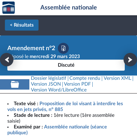
Accèder
Aller au contenu
Aller en bas de la page
Assemblée nationale
à la
page
d'accueil
< Résultats
Amendement n°2
Déposé le
mercredi 29 mars 2023
Discuté
Dossier législatif
Compte rendu
Version XML
Version JSON
Version PDF
Version Word/LibreOffice
Texte visé :
Proposition de loi visant à interdire les
vols en jets privés, n° 885
Stade de lecture :
1ère lecture (1ère assemblée
saisie)
Examiné par :
Assemblée nationale (séance
publique)