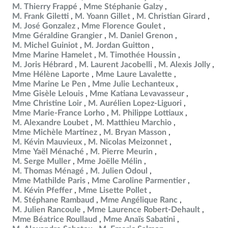
M. Thierry Frappé
Mme Stéphanie Galzy
M. Frank Giletti
M. Yoann Gillet
M. Christian Girard
M. José Gonzalez
Mme Florence Goulet
Mme Géraldine Grangier
M. Daniel Grenon
M. Michel Guiniot
M. Jordan Guitton
Mme Marine Hamelet
M. Timothée Houssin
M. Joris Hébrard
M. Laurent Jacobelli
M. Alexis Jolly
Mme Hélène Laporte
Mme Laure Lavalette
Mme Marine Le Pen
Mme Julie Lechanteux
Mme Gisèle Lelouis
Mme Katiana Levavasseur
Mme Christine Loir
M. Aurélien Lopez-Liguori
Mme Marie-France Lorho
M. Philippe Lottiaux
M. Alexandre Loubet
M. Matthieu Marchio
Mme Michèle Martinez
M. Bryan Masson
M. Kévin Mauvieux
M. Nicolas Meizonnet
Mme Yaël Ménaché
M. Pierre Meurin
M. Serge Muller
Mme Joëlle Mélin
M. Thomas Ménagé
M. Julien Odoul
Mme Mathilde Paris
Mme Caroline Parmentier
M. Kévin Pfeffer
Mme Lisette Pollet
M. Stéphane Rambaud
Mme Angélique Ranc
M. Julien Rancoule
Mme Laurence Robert-Dehault
Mme Béatrice Roullaud
Mme Anaïs Sabatini