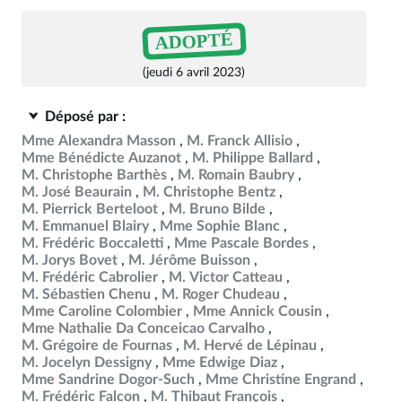
ADOPTÉ
(jeudi 6 avril 2023)
Déposé par :
Mme Alexandra Masson
M. Franck Allisio
Mme Bénédicte Auzanot
M. Philippe Ballard
M. Christophe Barthès
M. Romain Baubry
M. José Beaurain
M. Christophe Bentz
M. Pierrick Berteloot
M. Bruno Bilde
M. Emmanuel Blairy
Mme Sophie Blanc
M. Frédéric Boccaletti
Mme Pascale Bordes
M. Jorys Bovet
M. Jérôme Buisson
M. Frédéric Cabrolier
M. Victor Catteau
M. Sébastien Chenu
M. Roger Chudeau
Mme Caroline Colombier
Mme Annick Cousin
Mme Nathalie Da Conceicao Carvalho
M. Grégoire de Fournas
M. Hervé de Lépinau
M. Jocelyn Dessigny
Mme Edwige Diaz
Mme Sandrine Dogor-Such
Mme Christine Engrand
M. Frédéric Falcon
M. Thibaut François