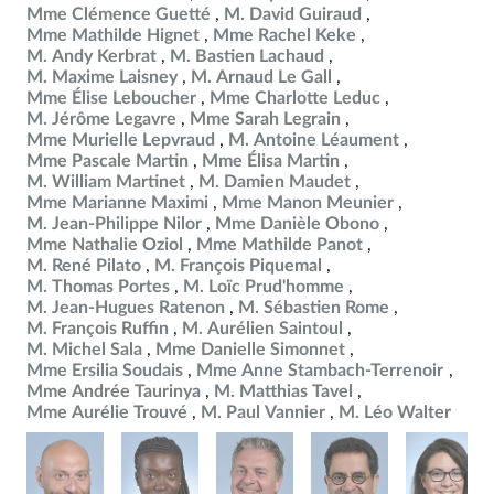
Mme Clémence Guetté
M. David Guiraud
Mme Mathilde Hignet
Mme Rachel Keke
M. Andy Kerbrat
M. Bastien Lachaud
M. Maxime Laisney
M. Arnaud Le Gall
Mme Élise Leboucher
Mme Charlotte Leduc
M. Jérôme Legavre
Mme Sarah Legrain
Mme Murielle Lepvraud
M. Antoine Léaument
Mme Pascale Martin
Mme Élisa Martin
M. William Martinet
M. Damien Maudet
Mme Marianne Maximi
Mme Manon Meunier
M. Jean-Philippe Nilor
Mme Danièle Obono
Mme Nathalie Oziol
Mme Mathilde Panot
M. René Pilato
M. François Piquemal
M. Thomas Portes
M. Loïc Prud'homme
M. Jean-Hugues Ratenon
M. Sébastien Rome
M. François Ruffin
M. Aurélien Saintoul
M. Michel Sala
Mme Danielle Simonnet
Mme Ersilia Soudais
Mme Anne Stambach-Terrenoir
Mme Andrée Taurinya
M. Matthias Tavel
Mme Aurélie Trouvé
M. Paul Vannier
M. Léo Walter