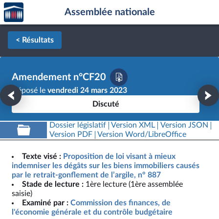
Accèder
Aller au contenu
Aller en bas de la page
Assemblée nationale
à la
page
d'accueil
< Résultats
Amendement n°CF20
Déposé le
vendredi 24 mars 2023
Discuté
Dossier législatif
Version XML
Version JSON
Version PDF
Version Word/LibreOffice
Texte visé :
Proposition de loi visant à mieux
indemniser les dégâts sur les biens immobiliers causés
par le retrait-gonflement de l’argile, n° 887
Stade de lecture :
1ère lecture (1ère assemblée
saisie)
Examiné par :
Commission des finances, de
l'économie générale et du contrôle budgétaire