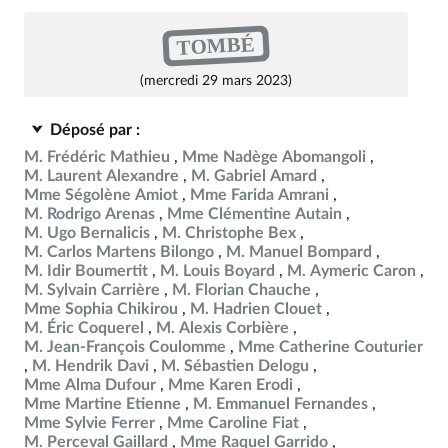
TOMBÉ
(mercredi 29 mars 2023)
Déposé par :
M. Frédéric Mathieu
Mme Nadège Abomangoli
M. Laurent Alexandre
M. Gabriel Amard
Mme Ségolène Amiot
Mme Farida Amrani
M. Rodrigo Arenas
Mme Clémentine Autain
M. Ugo Bernalicis
M. Christophe Bex
M. Carlos Martens Bilongo
M. Manuel Bompard
M. Idir Boumertit
M. Louis Boyard
M. Aymeric Caron
M. Sylvain Carrière
M. Florian Chauche
Mme Sophia Chikirou
M. Hadrien Clouet
M. Éric Coquerel
M. Alexis Corbière
M. Jean-François Coulomme
Mme Catherine Couturier
M. Hendrik Davi
M. Sébastien Delogu
Mme Alma Dufour
Mme Karen Erodi
Mme Martine Etienne
M. Emmanuel Fernandes
Mme Sylvie Ferrer
Mme Caroline Fiat
M. Perceval Gaillard
Mme Raquel Garrido