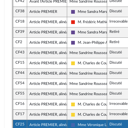
CF42
Discuté
Avant l'Article PREMIER
Mme Sandrine Rousseau, rapporteu
CF38
Discuté
Article PREMIER
Mme Sandra Marsaud
Renaissance
CF18
Irrecevabl
Article PREMIER, alinéa 1
M. Frédéric Mathieu
La France insoumise - Nouvelle U
CF39
Retiré
Article PREMIER, alinéa 1
Mme Sandra Marsaud
Renaissance
CF2
Retiré
Article PREMIER, alinéa 2
M. Jean-Philippe Ardouin
Renaissance
CF43
Discuté
Article PREMIER, alinéa 2
Mme Sandrine Rousseau, rapporteu
CF15
Discuté
Article PREMIER, alinéa 3
M. Charles de Courson
Libertés, Indépendants, Outre-me
CF44
Discuté
Article PREMIER, alinéa 3
Mme Sandrine Rousseau, rapporteu
CF54
Discuté
Article PREMIER, alinéa 3
Mme Sandrine Rousseau, rapporteu
CF55
Discuté
Article PREMIER, alinéa 3
Mme Sandrine Rousseau, rapporteu
CF16
Irrecevabl
Article PREMIER, alinéa 3
M. Charles de Courson
Libertés, Indépendants, Outre-me
CF17
Irrecevabl
Article PREMIER, alinéa 3
M. Charles de Courson
Libertés, Indépendants, Outre-me
CF25
Discuté
Article PREMIER, alinéa 3
Mme Véronique Louwagie
Les Républicains