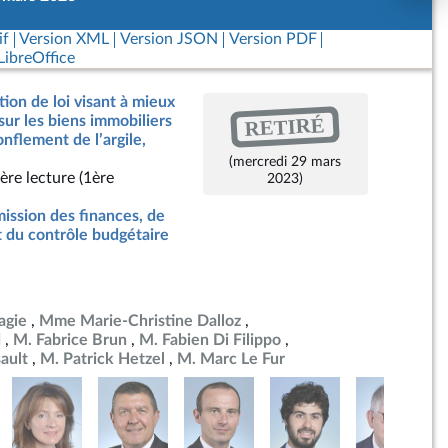
if
Version XML
Version JSON
Version PDF
ibreOffice
tion de loi visant à mieux
RETIRÉ
sur les biens immobiliers
onflement de l’argile,
(mercredi 29 mars
ère lecture (1ère
2023)
ssion des finances, de
t du contrôle budgétaire
agie
Mme Marie-Christine Dalloz
d
M. Fabrice Brun
M. Fabien Di Filippo
ault
M. Patrick Hetzel
M. Marc Le Fur