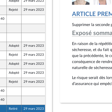
Adopté
29 mars 2023
28 mars 2023
re
Rejeté
29 mars 2023
25 mars 2023
ARTICLE PRE
e 40
24 mars 2023
nion Populaire écologique et sociale
Supprimer la seconde ph
25 mars 2023
Exposé somma
23 mars 2023
En raison de la répétit
Adopté
29 mars 2023
28 mars 2023
re
sècheresse, et du fait
Rejeté
29 mars 2023
23 mars 2023
que la précédente, le c
r et Territoires
conséquence de rendre
Adopté
29 mars 2023
28 mars 2023
re
naturelle de sècheress
Adopté
29 mars 2023
28 mars 2023
re
Le risque serait dès lo
Rejeté
29 mars 2023
28 mars 2023
re
d’assurance qui empêch
e 40
23 mars 2023
r et Territoires
e 40
23 mars 2023
r et Territoires
Retiré
29 mars 2023
24 mars 2023