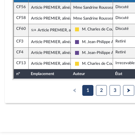
CF56
Discuté
Article PREMIER, alinéa 3
Mme Sandrine Rousseau, rapporteu
CF58
Discuté
Article PREMIER, alinéa 3
Mme Sandrine Rousseau, rapporteu
CF60
Discuté
Sous-amendement de l'amendement n°CF5
M. Charles de Courson
Article PREMIER, alinéa 3
Libertés, Indépendants, Outre-me
CF3
Retiré
Article PREMIER, alinéa 4
M. Jean-Philippe Ardouin
Renaissance
CF4
Retiré
Article PREMIER, alinéa 4
M. Jean-Philippe Ardouin
Renaissance
CF13
Irrecevabl
Article PREMIER, alinéa 4
M. Charles de Courson
Libertés, Indépendants, Outre-me
n°
Emplacement
Auteur
État
1
2
3