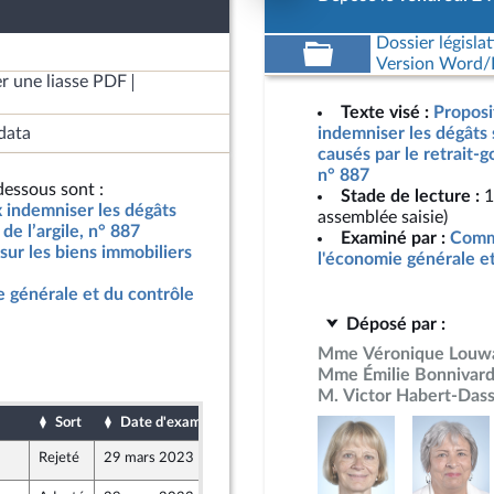
Dossier législat
Version Word/L
r une liasse PDF
Texte visé :
Proposi
data
indemniser les dégâts 
causés par le retrait-g
n° 887
essous sont :
Stade de lecture :
1
x indemniser les dégâts
assemblée saisie)
de l’argile, n° 887
Examiné par :
Commi
sur les biens immobiliers
l'économie générale e
 générale et du contrôle
Déposé par :
Mme Véronique Louw
Mme Émilie Bonnivar
M. Victor Habert-Dass
Sort
Date d'examen
Date de dépôt
Rejeté
29 mars 2023
25 mars 2023