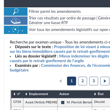
Filtrer parmi les amendements
Trier ces résultats par ordre de passage
Génére
Générer une liasse RTF
Voir tous les amendements législatifs sur open 
Recherche par examen unique - Tous les amendements ci-d
Déposés sur le texte :
Proposition de loi visant à mieu
sur les biens immobiliers causés par le retrait-gonflement 
Liés au dossier législatif :
Mieux indemniser les dégâts 
causés par le retrait-gonflement de l’argile
Examinés par :
Commission des finances, de l'économie
budgétaire
1
2
3
n°
Emplacement
Auteur
État
CF28
Discuté
Avant l'Article PREMIER
M. Pierrick Berteloot
Rassemblement National