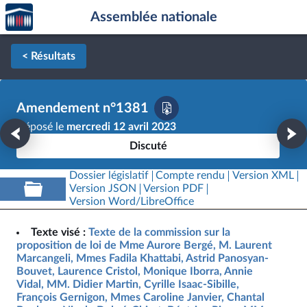
Accèder
Aller au contenu
Aller en bas de la page
Assemblée nationale
à la
page
d'accueil
< Résultats
Amendement n°1381
Déposé le
mercredi 12 avril 2023
Discuté
Dossier législatif
Compte rendu
Version XML
Version JSON
Version PDF
Version Word/LibreOffice
Texte visé :
Texte de la commission sur la
proposition de loi de Mme Aurore Bergé, M. Laurent
Marcangeli, Mmes Fadila Khattabi, Astrid Panosyan-
Bouvet, Laurence Cristol, Monique Iborra, Annie
Vidal, MM. Didier Martin, Cyrille Isaac-Sibille,
François Gernigon, Mmes Caroline Janvier, Chantal