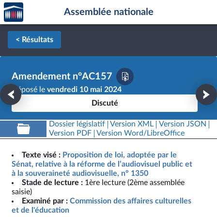
Accèder
Aller au contenu
Aller en bas de la page
Assemblée nationale
à la
page
d'accueil
< Résultats
Amendement n°AC157
Déposé le
vendredi 10 mai 2024
Discuté
Dossier législatif
Version XML
Version JSON
Version PDF
Version Word/LibreOffice
Texte visé :
Proposition de loi, adoptée par le
Sénat, relative à la réforme de l’audiovisuel public et
à la souveraineté audiovisuelle, n° 1350
Stade de lecture :
1ère lecture (2ème assemblée
saisie)
Examiné par :
Commission des affaires culturelles
et de l'éducation