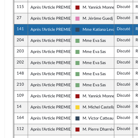
115
Discuté
R
Après l'Article PREMIER
M. Yannick Monnet
Gauche démocrate et républicai
27
Discuté
R
Après l'Article PREMIER
M. Jérôme Guedj
Socialistes et apparentés (membr
141
Discuté
R
Après l'Article PREMIER
Mme Katiana Levavasseur
Rassemblement National
204
Discuté
R
Après l'Article PREMIER
Mme Eva Sas
Écologiste - NUPES
203
Discuté
R
Après l'Article PREMIER
Mme Eva Sas
Écologiste - NUPES
202
Discuté
R
Après l'Article PREMIER
Mme Eva Sas
Écologiste - NUPES
148
Discuté
R
Après l'Article PREMIER
Mme Eva Sas
Écologiste - NUPES
210
Discuté
R
Après l'Article PREMIER
Mme Eva Sas
Écologiste - NUPES
109
Discuté
R
Après l'Article PREMIER
M. Yannick Monnet
Gauche démocrate et républicai
14
Discuté
R
Après l'Article PREMIER
M. Michel Castellani
Libertés, Indépendants, Outre-mer
164
Discuté
R
Après l'Article PREMIER
M. Victor Catteau
Rassemblement National
112
Discuté
R
Après l'Article PREMIER
M. Pierre Dharréville
Gauche démocrate et républicai