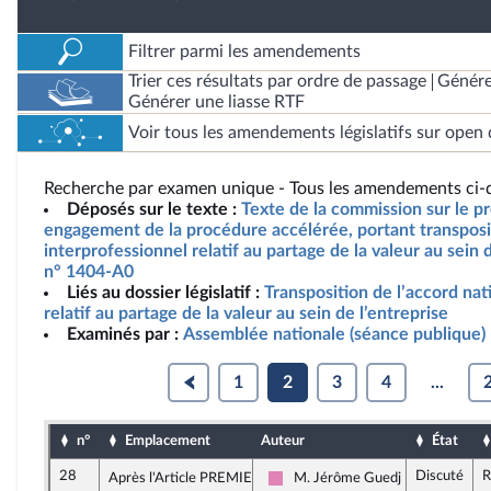
Filtrer parmi les amendements
Trier ces résultats par ordre de passage
Génére
Générer une liasse RTF
Voir tous les amendements législatifs sur open 
Recherche par examen unique - Tous les amendements ci-d
Déposés sur le texte :
Texte de la commission sur le pro
engagement de la procédure accélérée, portant transposit
interprofessionnel relatif au partage de la valeur au sein d
n° 1404-A0
Liés au dossier législatif :
Transposition de l’accord nat
relatif au partage de la valeur au sein de l’entreprise
Examinés par :
Assemblée nationale (séance publique)
1
2
3
4
...
n°
Emplacement
Auteur
État
28
Discuté
R
Après l'Article PREMIER
M. Jérôme Guedj
Socialistes et apparentés (membr