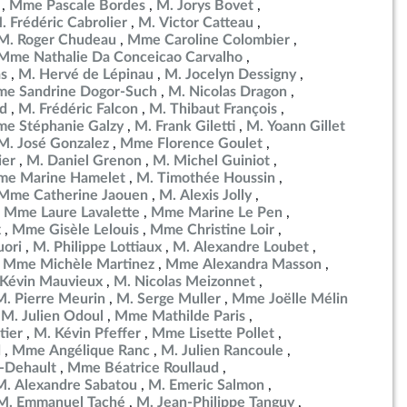
Mme Pascale Bordes
M. Jorys Bovet
. Frédéric Cabrolier
M. Victor Catteau
M. Roger Chudeau
Mme Caroline Colombier
Mme Nathalie Da Conceicao Carvalho
as
M. Hervé de Lépinau
M. Jocelyn Dessigny
e Sandrine Dogor-Such
M. Nicolas Dragon
d
M. Frédéric Falcon
M. Thibaut François
e Stéphanie Galzy
M. Frank Giletti
M. Yoann Gillet
M. José Gonzalez
Mme Florence Goulet
ier
M. Daniel Grenon
M. Michel Guiniot
e Marine Hamelet
M. Timothée Houssin
Mme Catherine Jaouen
M. Alexis Jolly
Mme Laure Lavalette
Mme Marine Le Pen
x
Mme Gisèle Lelouis
Mme Christine Loir
uori
M. Philippe Lottiaux
M. Alexandre Loubet
Mme Michèle Martinez
Mme Alexandra Masson
 Kévin Mauvieux
M. Nicolas Meizonnet
M. Pierre Meurin
M. Serge Muller
Mme Joëlle Mélin
M. Julien Odoul
Mme Mathilde Paris
tier
M. Kévin Pfeffer
Mme Lisette Pollet
d
Mme Angélique Ranc
M. Julien Rancoule
-Dehault
Mme Béatrice Roullaud
M. Alexandre Sabatou
M. Emeric Salmon
M. Emmanuel Taché
M. Jean-Philippe Tanguy