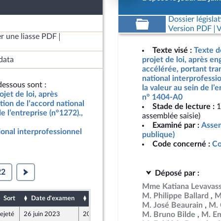
Dossier législat
Version PDF
V
r une liasse PDF
Texte visé :
Texte d
data
projet de loi, après e
accélérée, portant tra
national interprofessio
essous sont :
la valeur au sein de l’e
jet de loi, après
n° 1404-A0
ion de l’accord national
Stade de lecture :
1
e l’entreprise (n°1272).,
assemblée saisie)
Examiné par :
Assem
ional interprofessionnel
publique)
Code concerné :
Co
22
Déposé par :
Mme Katiana Levavas
M. Philippe Ballard
M
Sort
Date d'examen
Date de dépôt
M. José Beaurain
M. 
M. Bruno Bilde
M. Em
ejeté
26 juin 2023
20 juin 2023
e de l’intergroupe NUPES)