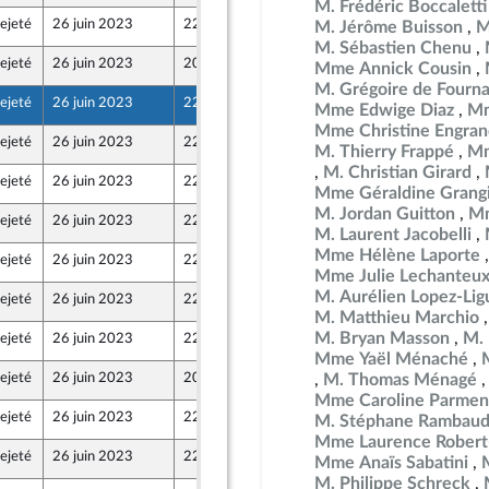
M. Frédéric Boccaletti
ejeté
26 juin 2023
22 juin 2023
M. Jérôme Buisson
M
ne - NUPES
M. Sébastien Chenu
ejeté
26 juin 2023
20 juin 2023
Mme Annick Cousin
e de l’intergroupe NUPES)
M. Grégoire de Fourn
ejeté
26 juin 2023
22 juin 2023
Mme Edwige Diaz
Mm
Mme Christine Engran
ejeté
26 juin 2023
22 juin 2023
M. Thierry Frappé
Mm
M. Christian Girard
ejeté
26 juin 2023
22 juin 2023
Mme Géraldine Grang
M. Jordan Guitton
Mm
ejeté
26 juin 2023
22 juin 2023
M. Laurent Jacobelli
Mme Hélène Laporte
ejeté
26 juin 2023
22 juin 2023
Mme Julie Lechanteu
M. Aurélien Lopez-Lig
ejeté
26 juin 2023
22 juin 2023
M. Matthieu Marchio
M. Bryan Masson
M.
ejeté
26 juin 2023
22 juin 2023
ne - NUPES
Mme Yaël Ménaché
ejeté
26 juin 2023
20 juin 2023
M. Thomas Ménagé
 et Territoires
Mme Caroline Parmen
ejeté
26 juin 2023
22 juin 2023
M. Stéphane Rambau
Mme Laurence Robert
ejeté
26 juin 2023
22 juin 2023
Mme Anaïs Sabatini
ne - NUPES
M. Philippe Schreck