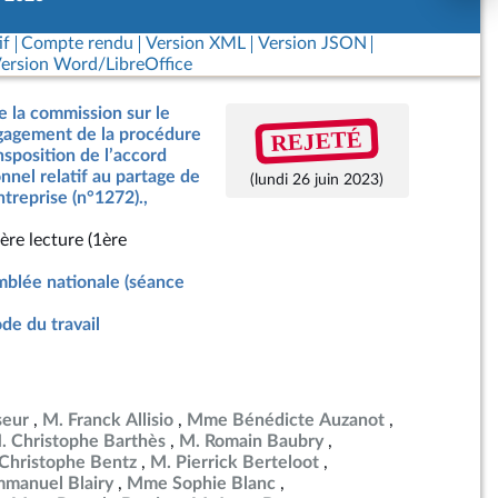
if
Compte rendu
Version XML
Version JSON
ersion Word/LibreOffice
e la commission sur le
REJETÉ
ngagement de la procédure
nsposition de l’accord
nnel relatif au partage de
(lundi 26 juin 2023)
ntreprise (n°1272).,
ère lecture (1ère
blée nationale (séance
de du travail
seur
M. Franck Allisio
Mme Bénédicte Auzanot
. Christophe Barthès
M. Romain Baubry
Christophe Bentz
M. Pierrick Berteloot
manuel Blairy
Mme Sophie Blanc