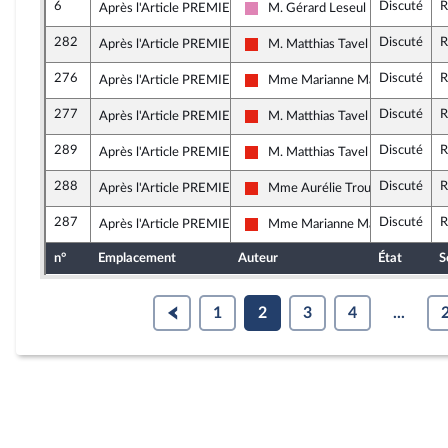
6
Discuté
R
Après l'Article PREMIER
M. Gérard Leseul
Socialistes et apparentés (membr
282
Discuté
R
Après l'Article PREMIER
M. Matthias Tavel
La France insoumise - Nouvelle Un
276
Discuté
R
Après l'Article PREMIER
Mme Marianne Maximi
La France insoumise - Nouvelle Un
277
Discuté
R
Après l'Article PREMIER
M. Matthias Tavel
La France insoumise - Nouvelle Un
289
Discuté
R
Après l'Article PREMIER
M. Matthias Tavel
La France insoumise - Nouvelle Un
288
Discuté
R
Après l'Article PREMIER
Mme Aurélie Trouvé
La France insoumise - Nouvelle Un
287
Discuté
R
Après l'Article PREMIER
Mme Marianne Maximi
La France insoumise - Nouvelle Un
n°
Emplacement
Auteur
État
S
1
2
3
4
...