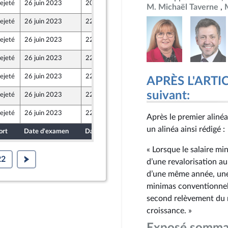
ejeté
26 juin 2023
20 juin 2023
M. Michaël Taverne
M
e de l’intergroupe NUPES)
ejeté
26 juin 2023
22 juin 2023
ion Populaire écologique et sociale
ejeté
26 juin 2023
22 juin 2023
ion Populaire écologique et sociale
ejeté
26 juin 2023
22 juin 2023
ion Populaire écologique et sociale
ejeté
26 juin 2023
22 juin 2023
APRÈS L'ARTICL
ion Populaire écologique et sociale
suivant:
ejeté
26 juin 2023
22 juin 2023
ion Populaire écologique et sociale
ejeté
26 juin 2023
22 juin 2023
Après le premier alinéa 
ion Populaire écologique et sociale
un alinéa ainsi rédigé :
ort
Date d'examen
Date de dépôt
« Lorsque le salaire mi
22
d’une revalorisation au
d’une même année, une
minimas conventionnels
second relèvement du 
croissance. »