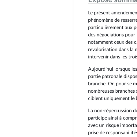
Exposé somma
Le présent amendement,
phénomène de resserreme
particulièrement aux p
des négociations pour 
notamment ceux des cad
revalorisation dans la
intervenir dans les tro
Aujourd’hui lorsque le
partie patronale dispos
branche. Or, pour se m
nombreuses branches se
ciblent uniquement le b
La non-répercussion de 
participe ainsi à compre
avec un risque import
prise de responsabilité