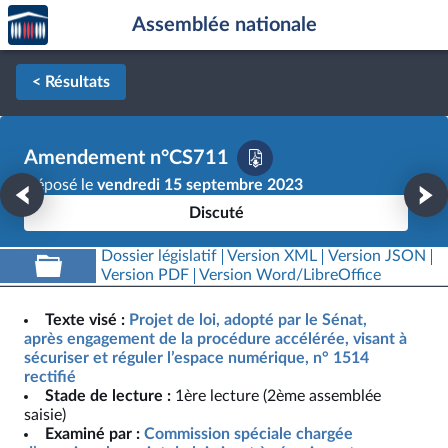
Accèder
Aller au contenu
Aller en bas de la page
Assemblée nationale
à la
page
d'accueil
< Résultats
Amendement n°CS711
Déposé le
vendredi 15 septembre 2023
Discuté
Dossier législatif
Version XML
Version JSON
Version PDF
Version Word/LibreOffice
Texte visé :
Projet de loi, adopté par le Sénat,
après engagement de la procédure accélérée, visant à
sécuriser et réguler l’espace numérique, n° 1514
rectifié
Stade de lecture :
1ère lecture (2ème assemblée
saisie)
Examiné par :
Commission spéciale chargée