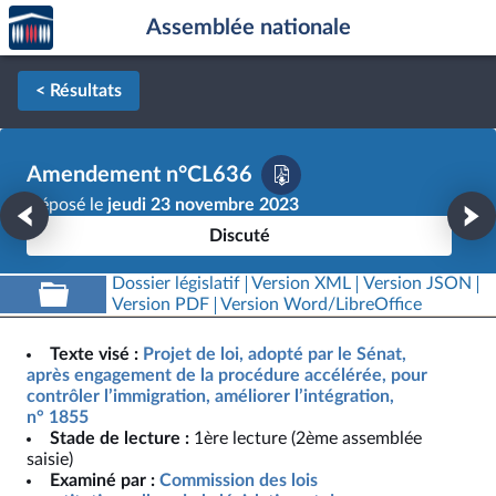
Accèder
Aller au contenu
Aller en bas de la page
Assemblée nationale
à la
page
d'accueil
< Résultats
Amendement n°CL636
Déposé le
jeudi 23 novembre 2023
Discuté
Dossier législatif
Version XML
Version JSON
Version PDF
Version Word/LibreOffice
Texte visé :
Projet de loi, adopté par le Sénat,
après engagement de la procédure accélérée, pour
contrôler l’immigration, améliorer l’intégration,
n° 1855
Stade de lecture :
1ère lecture (2ème assemblée
saisie)
Examiné par :
Commission des lois