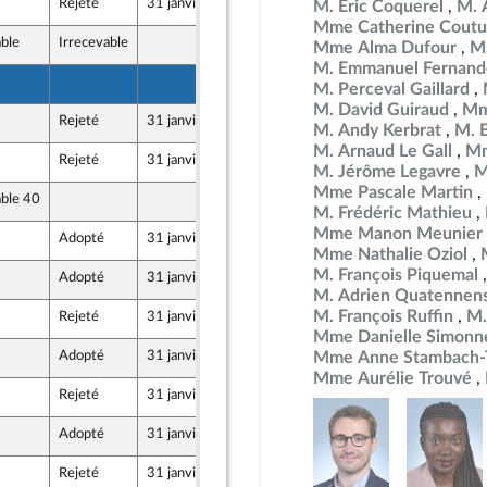
Rejeté
31 janvier 2024
25 janvier 2024
M. Éric Coquerel
M. 
Mme Catherine Coutu
able
Irrecevable
25 janvier 2024
Mme Alma Dufour
M
M. Emmanuel Fernand
25 janvier 2024
M. Perceval Gaillard
e Union Populaire écologique et sociale
M. David Guiraud
Mm
Rejeté
31 janvier 2024
25 janvier 2024
M. Andy Kerbrat
M. 
e Union Populaire écologique et sociale
M. Arnaud Le Gall
Mm
Rejeté
31 janvier 2024
25 janvier 2024
M. Jérôme Legavre
M
Mme Pascale Martin
able 40
25 janvier 2024
e Union Populaire écologique et sociale
M. Frédéric Mathieu
Mme Manon Meunier
Adopté
31 janvier 2024
25 janvier 2024
Mme Nathalie Oziol
M. François Piquemal
Adopté
31 janvier 2024
25 janvier 2024
M. Adrien Quatennen
M. François Ruffin
M.
Rejeté
31 janvier 2024
25 janvier 2024
e Union Populaire écologique et sociale
Mme Danielle Simonn
Adopté
31 janvier 2024
25 janvier 2024
Mme Anne Stambach-T
Mme Aurélie Trouvé
Rejeté
31 janvier 2024
25 janvier 2024
Adopté
31 janvier 2024
25 janvier 2024
Rejeté
31 janvier 2024
25 janvier 2024
e Union Populaire écologique et sociale