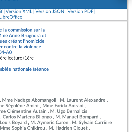
if
Version XML
Version JSON
Version PDF
ibreOffice
e la commission sur la
 Mme Anne Brugnera et
gues créant l’homicide
er contre la violence
104-A0
ère lecture (1ère
blée nationale (séance
Mme Nadège Abomangoli
M. Laurent Alexandre
e Ségolène Amiot
Mme Farida Amrani
e Clémentine Autain
M. Ugo Bernalicis
. Carlos Martens Bilongo
M. Manuel Bompard
Louis Boyard
M. Aymeric Caron
M. Sylvain Carrière
Mme Sophia Chikirou
M. Hadrien Clouet