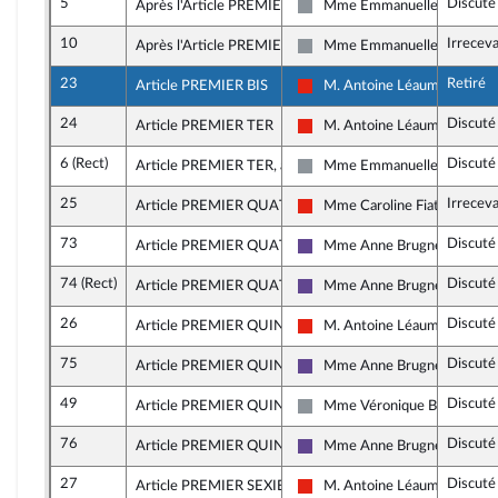
5
Discuté
Après l'Article PREMIER
Mme Emmanuelle Ménard
Non inscrit
10
Irrecev
Après l'Article PREMIER
Mme Emmanuelle Ménard
Non inscrit
23
Retiré
Article PREMIER BIS
M. Antoine Léaument
La France insoumise - Nouvell
24
Discuté
Article PREMIER TER
M. Antoine Léaument
La France insoumise - Nouvell
6 (Rect)
Discuté
Article PREMIER TER, alinéa 2
Mme Emmanuelle Ménard
Non inscrit
25
Irrecev
Article PREMIER QUATER, alinéa 2
Mme Caroline Fiat
La France insoumise - Nouvell
73
Discuté
Article PREMIER QUATER, alinéa 2
Mme Anne Brugnera
Renaissance
74 (Rect)
Discuté
Article PREMIER QUATER, alinéa 2
Mme Anne Brugnera
Renaissance
26
Discuté
Article PREMIER QUINQUIES
M. Antoine Léaument
La France insoumise - Nouvell
75
Discuté
Article PREMIER QUINQUIES, alinéa 4
Mme Anne Brugnera
Renaissance
49
Discuté
Article PREMIER QUINQUIES, alinéa 11
Mme Véronique Besse
Non inscrit
76
Discuté
Article PREMIER QUINQUIES, alinéa 15
Mme Anne Brugnera
Renaissance
27
Discuté
Article PREMIER SEXIES
M. Antoine Léaument
La France insoumise - Nouvell