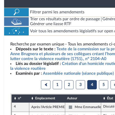
Filtrer parmi les amendements
Trier ces résultats par ordre de passage
Génére
Générer une liasse RTF
Voir tous les amendements législatifs sur open 
Recherche par examen unique - Tous les amendements ci-d
Déposés sur le texte :
Texte de la commission sur la p
Anne Brugnera et plusieurs de ses collègues créant l’homi
lutter contre la violence routière (1751)., n° 2104-A0
Liés au dossier législatif :
Création d'un homicide routie
la violence routière
Examinés par :
Assemblée nationale (séance publique)
1
2
3
4
5
n°
Emplacement
Auteur
État
4
Discuté
Après l'Article PREMIER
Mme Emmanuelle Ménard
Non inscrit