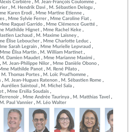
Alexis Corbière
M. Jean-François Coulomme
rier
M. Hendrik Davi
M. Sébastien Delogu
me Karen Erodi
Mme Martine Etienne
es
Mme Sylvie Ferrer
Mme Caroline Fiat
Mme Raquel Garrido
Mme Clémence Guetté
e Mathilde Hignet
Mme Rachel Keke
Bastien Lachaud
M. Maxime Laisney
e Élise Leboucher
Mme Charlotte Leduc
me Sarah Legrain
Mme Murielle Lepvraud
Mme Élisa Martin
M. William Martinet
M. Damien Maudet
Mme Marianne Maximi
M. Jean-Philippe Nilor
Mme Danièle Obono
Mme Mathilde Panot
M. René Pilato
M. Thomas Portes
M. Loïc Prud'homme
s
M. Jean-Hugues Ratenon
M. Sébastien Rome
 Aurélien Saintoul
M. Michel Sala
et
Mme Ersilia Soudais
errenoir
Mme Andrée Taurinya
M. Matthias Tavel
M. Paul Vannier
M. Léo Walter