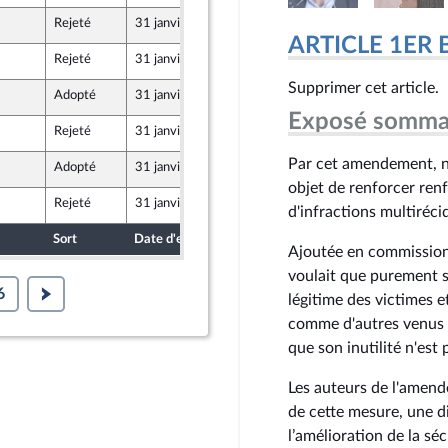
Rejeté
31 janvier 2024
25 janvier 2024
ARTICLE 1ER 
Rejeté
31 janvier 2024
25 janvier 2024
e Union Populaire écologique et sociale
Supprimer cet article.
Adopté
31 janvier 2024
25 janvier 2024
Exposé somma
Rejeté
31 janvier 2024
25 janvier 2024
e Union Populaire écologique et sociale
Par cet amendement, no
Adopté
31 janvier 2024
25 janvier 2024
objet de renforcer renf
Rejeté
31 janvier 2024
25 janvier 2024
d'infractions multirécid
Sort
Date d'examen
Date de dépôt
Ajoutée en commission 
voulait que purement s
6
légitime des victimes et
comme d'autres venus al
que son inutilité n'est 
Les auteurs de l'amende
de cette mesure, une 
l’amélioration de la sé