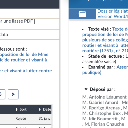
Dossier législat
Version Word/L
r une liasse PDF
Texte visé :
Texte d
data
proposition de loi de
plusieurs de ses collè
routier et visant à lutt
essous sont :
routière (1751)., n° 2
roposition de loi de Mme
Stade de lecture :
1
cide routier et visant à
assemblée saisie)
Examiné par :
Assem
r et visant à lutter contre
publique)
Déposé par :
6
M. Antoine Léaument
M. Gabriel Amard
Mm
M. Rodrigo Arenas
Mm
Sort
Date d'examen
Date de dépôt
M. Christophe Bex
M
M. Idir Boumertit
M. 
Rejeté
31 janvier 2024
25 janvier 2024
M. Florian Chauche