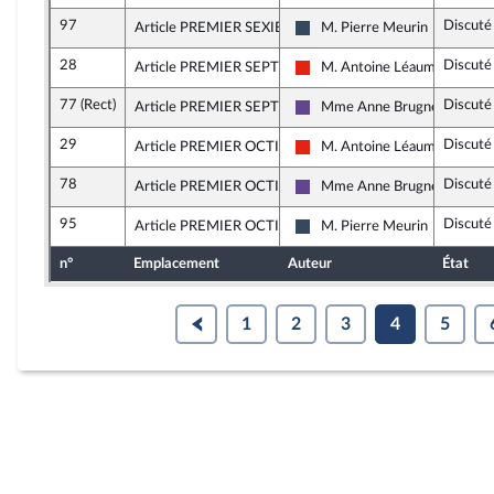
97
Discuté
Article PREMIER SEXIES, alinéa 5
M. Pierre Meurin
Rassemblement National
28
Discuté
Article PREMIER SEPTIES
M. Antoine Léaument
La France insoumise - Nouvell
77 (Rect)
Discuté
Article PREMIER SEPTIES, alinéa 14
Mme Anne Brugnera
Renaissance
29
Discuté
Article PREMIER OCTIES
M. Antoine Léaument
La France insoumise - Nouvell
78
Discuté
Article PREMIER OCTIES, alinéa 2
Mme Anne Brugnera
Renaissance
95
Discuté
Article PREMIER OCTIES, alinéa 2
M. Pierre Meurin
Rassemblement National
n°
Emplacement
Auteur
État
1
2
3
4
5