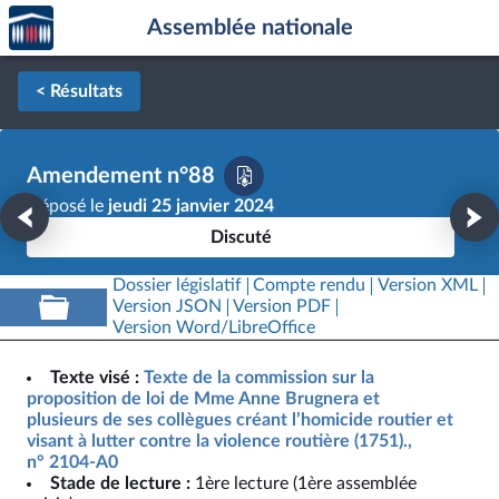
Accèder
Aller au contenu
Aller en bas de la page
Assemblée nationale
à la
page
d'accueil
< Résultats
Amendement n°88
Déposé le
jeudi 25 janvier 2024
Discuté
Dossier législatif
Compte rendu
Version XML
Version JSON
Version PDF
Version Word/LibreOffice
Texte visé :
Texte de la commission sur la
proposition de loi de Mme Anne Brugnera et
plusieurs de ses collègues créant l’homicide routier et
visant à lutter contre la violence routière (1751).,
n° 2104-A0
Stade de lecture :
1ère lecture (1ère assemblée