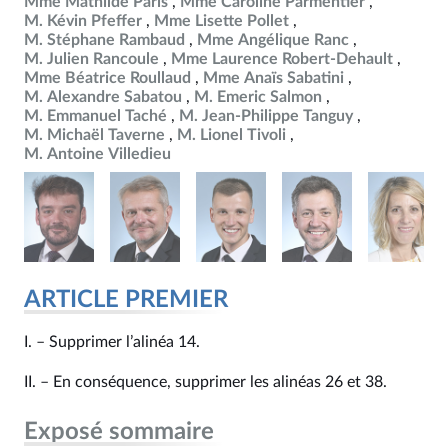
Mme Mathilde Paris
Mme Caroline Parmentier
M. Kévin Pfeffer
Mme Lisette Pollet
M. Stéphane Rambaud
Mme Angélique Ranc
M. Julien Rancoule
Mme Laurence Robert-Dehault
Mme Béatrice Roullaud
Mme Anaïs Sabatini
M. Alexandre Sabatou
M. Emeric Salmon
M. Emmanuel Taché
M. Jean-Philippe Tanguy
M. Michaël Taverne
M. Lionel Tivoli
M. Antoine Villedieu
ARTICLE PREMIER
I. – Supprimer l’alinéa 14.
II. – En conséquence, supprimer les alinéas 26 et 38.
Exposé sommaire