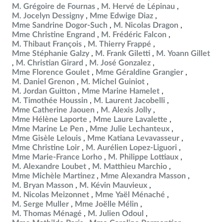
M. Grégoire de Fournas
M. Hervé de Lépinau
M. Jocelyn Dessigny
Mme Edwige Diaz
Mme Sandrine Dogor-Such
M. Nicolas Dragon
Mme Christine Engrand
M. Frédéric Falcon
M. Thibaut François
M. Thierry Frappé
Mme Stéphanie Galzy
M. Frank Giletti
M. Yoann Gillet
M. Christian Girard
M. José Gonzalez
Mme Florence Goulet
Mme Géraldine Grangier
M. Daniel Grenon
M. Michel Guiniot
M. Jordan Guitton
Mme Marine Hamelet
M. Timothée Houssin
M. Laurent Jacobelli
Mme Catherine Jaouen
M. Alexis Jolly
Mme Hélène Laporte
Mme Laure Lavalette
Mme Marine Le Pen
Mme Julie Lechanteux
Mme Gisèle Lelouis
Mme Katiana Levavasseur
Mme Christine Loir
M. Aurélien Lopez-Liguori
Mme Marie-France Lorho
M. Philippe Lottiaux
M. Alexandre Loubet
M. Matthieu Marchio
Mme Michèle Martinez
Mme Alexandra Masson
M. Bryan Masson
M. Kévin Mauvieux
M. Nicolas Meizonnet
Mme Yaël Ménaché
M. Serge Muller
Mme Joëlle Mélin
M. Thomas Ménagé
M. Julien Odoul