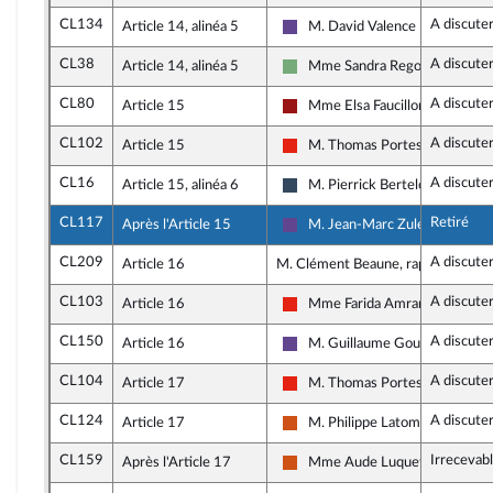
CL134
A discute
Article 14, alinéa 5
M. David Valence
Renaissance
CL38
A discute
Article 14, alinéa 5
Mme Sandra Regol
Écologiste - NUPES
CL80
A discute
Article 15
Mme Elsa Faucillon
Gauche démocrate et républic
CL102
A discute
Article 15
M. Thomas Portes
La France insoumise - Nouvelle 
CL16
A discute
Article 15, alinéa 6
M. Pierrick Berteloot
Rassemblement National
CL117
Retiré
Après l'Article 15
M. Jean-Marc Zulesi
Renaissance
CL209
A discute
Article 16
M. Clément Beaune, rapporteur
CL103
A discute
Article 16
Mme Farida Amrani
La France insoumise - Nouvelle 
CL150
A discute
Article 16
M. Guillaume Gouffier Valent
Renaissance
CL104
A discute
Article 17
M. Thomas Portes
La France insoumise - Nouvelle 
CL124
A discute
Article 17
M. Philippe Latombe
Démocrate (MoDem et Indépen
CL159
Irrecevab
Après l'Article 17
Mme Aude Luquet
Démocrate (MoDem et Indépen