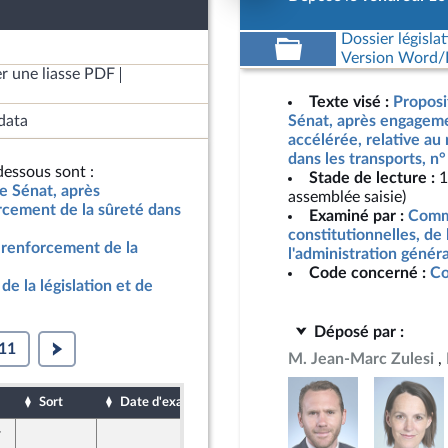
Dossier législat
Version Word/L
r une liasse PDF
Texte visé :
Proposi
data
Sénat, après engageme
accélérée, relative au
dans les transports, n
essous sont :
Stade de lecture :
1
le Sénat, après
assemblée saisie)
rcement de la sûreté dans
Examiné par :
Commi
constitutionnelles, de 
u renforcement de la
l'administration génér
Code concerné :
Co
de la législation et de
Déposé par :
11
M. Jean-Marc Zulesi
Sort
Date d'examen
Date de dépôt
r
10 mai 2024
dants)