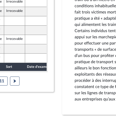
le
Irrecevable
10 mai 2024
dants)
conditions inhabituell
le
Irrecevable
10 mai 2024
fait trois victimes mor
dants)
pratique a été « adapt
r
10 mai 2024
Union Populaire écologique et sociale
qui alimentent les trai
r
11 mai 2024
Certains individus tent
appui sur les marchepi
le
Irrecevable
11 mai 2024
pour effectuer une part
r
10 mai 2024
transports « de surface 
Union Populaire écologique et sociale
d’un bus pour profiter d
r
11 mai 2024
pratique de transport s
Sort
Date d'examen
Date de dépôt
ailleurs le bon fonctio
exploitants des réseau
procéder à des interrup
11
constatent ce type de f
sur les lignes de trans
aux entreprises qu’aux