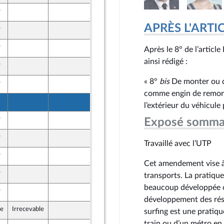
r
10 mai 2024
APRÈS L'ARTICLE
r
7 mai 2024
r
10 mai 2024
Après le 8° de l’articl
aine - NUPES
ainsi rédigé :
r
10 mai 2024
Union Populaire écologique et sociale
« 8°
bis
De monter ou de 
r
6 mai 2024
comme engin de remorq
10 mai 2024
l’extérieur du véhicule
r
13 mai 2024
Exposé somma
r
10 mai 2024
Union Populaire écologique et sociale
Travaillé avec l’UTP
r
10 mai 2024
e
Cet amendement vise à 
r
10 mai 2024
transports. La pratique
Union Populaire écologique et sociale
beaucoup développée c
r
10 mai 2024
dants)
développement des rése
le
Irrecevable
10 mai 2024
surfing est une pratiqu
dants)
train ou d’un métro en