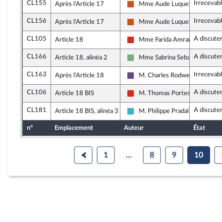
CL155
Irrecevab
Après l'Article 17
Mme Aude Luquet
Démocrate (MoDem et Indépen
CL156
Irrecevab
Après l'Article 17
Mme Aude Luquet
Démocrate (MoDem et Indépen
CL105
A discute
Article 18
Mme Farida Amrani
La France insoumise - Nouvelle 
CL166
A discute
Article 18, alinéa 2
Mme Sabrina Sebaihi
Écologiste - NUPES
CL163
Irrecevab
Après l'Article 18
M. Charles Rodwell
Renaissance
CL106
A discute
Article 18 BIS
M. Thomas Portes
La France insoumise - Nouvelle 
CL181
A discute
Article 18 BIS, alinéa 3
M. Philippe Pradal
Horizons et apparentés
n°
Emplacement
Auteur
État
1
...
8
9
10