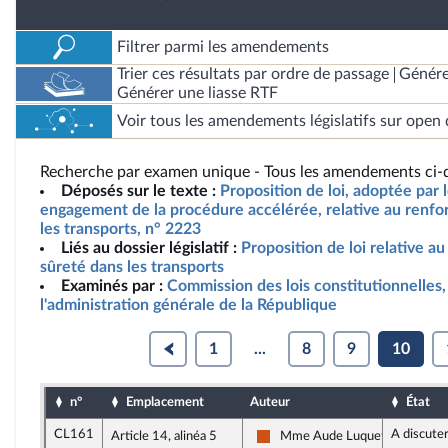
Filtrer parmi les amendements
Trier ces résultats par ordre de passage
Génére
Générer une liasse RTF
Voir tous les amendements législatifs sur open 
Recherche par examen unique - Tous les amendements ci-d
Déposés sur le texte :
Proposition de loi, adoptée par 
engagement de la procédure accélérée, relative au renfo
les transports, n° 2223
Liés au dossier législatif :
Proposition de loi relative a
sûreté dans les transports
Examinés par :
Commission des lois constitutionnelles, 
l'administration générale de la République
1
...
8
9
10
n°
Emplacement
Auteur
État
CL161
A discute
Article 14, alinéa 5
Mme Aude Luquet
Démocrate (MoDem et Indépen