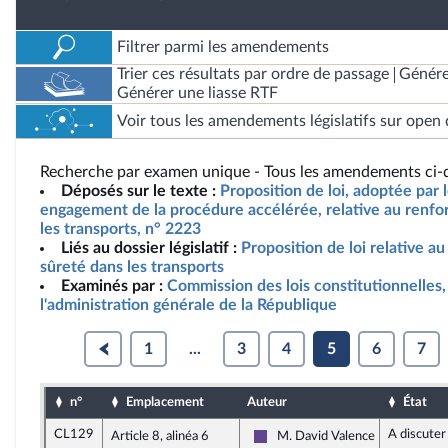
Filtrer parmi les amendements
Trier ces résultats par ordre de passage
Génére
Générer une liasse RTF
Voir tous les amendements législatifs sur open 
Recherche par examen unique - Tous les amendements ci-d
Déposés sur le texte :
Proposition de loi, adoptée par 
engagement de la procédure accélérée, relative au renfo
les transports, n° 2223
Liés au dossier législatif :
Proposition de loi relative a
sûreté dans les transports
Examinés par :
Commission des lois constitutionnelles, 
l'administration générale de la République
1
...
3
4
5
6
7
n°
Emplacement
Auteur
État
CL129
A discuter
Article 8, alinéa 6
M. David Valence
Renaissance