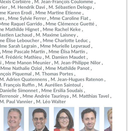
Alexis Corbière
M. Jean-François Coulomme
rier
M. Hendrik Davi
M. Sébastien Delogu
me Karen Erodi
Mme Martine Etienne
es
Mme Sylvie Ferrer
Mme Caroline Fiat
Mme Raquel Garrido
Mme Clémence Guetté
e Mathilde Hignet
Mme Rachel Keke
Bastien Lachaud
M. Maxime Laisney
e Élise Leboucher
Mme Charlotte Leduc
me Sarah Legrain
Mme Murielle Lepvraud
Mme Pascale Martin
Mme Élisa Martin
M. Frédéric Mathieu
M. Damien Maudet
i
Mme Manon Meunier
M. Jean-Philippe Nilor
Mme Nathalie Oziol
Mme Mathilde Panot
ançois Piquemal
M. Thomas Portes
M. Adrien Quatennens
M. Jean-Hugues Ratenon
. François Ruffin
M. Aurélien Saintoul
anielle Simonnet
Mme Ersilia Soudais
errenoir
Mme Andrée Taurinya
M. Matthias Tavel
M. Paul Vannier
M. Léo Walter