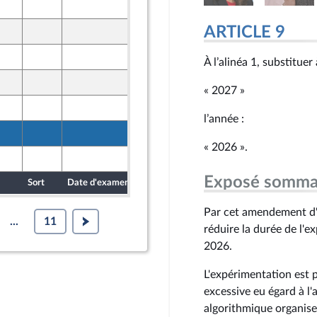
7 mai 2024
ARTICLE 9
10 mai 2024
ine - NUPES
10 mai 2024
À l’alinéa 1, substituer
Union Populaire écologique et sociale
10 mai 2024
Union Populaire écologique et sociale
« 2027 »
13 mai 2024
l’année :
10 mai 2024
Union Populaire écologique et sociale
« 2026 ».
11 mai 2024
Exposé somma
Sort
Date d'examen
Date de dépôt
Par cet amendement d'
...
11
réduire la durée de l'e
2026.
L'expérimentation est 
excessive eu égard à l'a
algorithmique organise