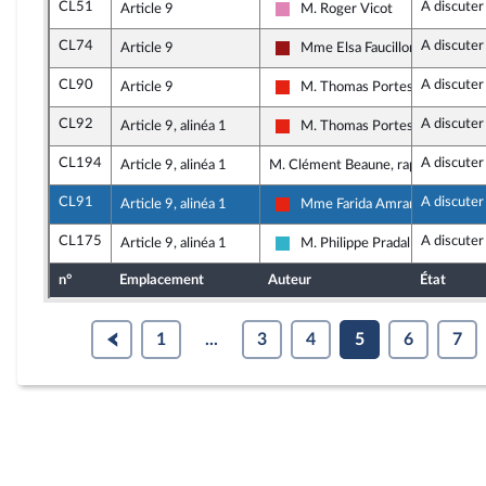
CL51
A discuter
Article 9
M. Roger Vicot
Socialistes et apparentés
CL74
A discuter
Article 9
Mme Elsa Faucillon
Gauche démocrate et républica
CL90
A discuter
Article 9
M. Thomas Portes
La France insoumise - Nouvelle 
CL92
A discuter
Article 9, alinéa 1
M. Thomas Portes
La France insoumise - Nouvelle 
CL194
A discuter
Article 9, alinéa 1
M. Clément Beaune, rapporteur
CL91
A discuter
Article 9, alinéa 1
Mme Farida Amrani
La France insoumise - Nouvelle 
CL175
A discuter
Article 9, alinéa 1
M. Philippe Pradal
Horizons et apparentés
n°
Emplacement
Auteur
État
1
...
3
4
5
6
7