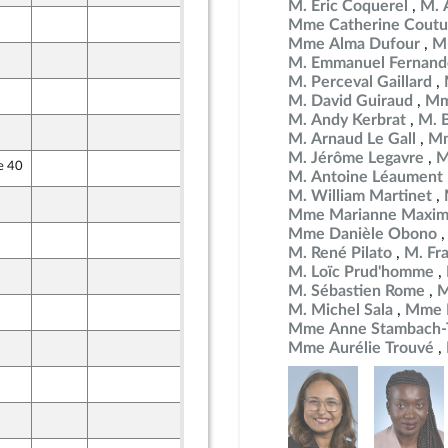
M. Éric Coquerel
M. 
10 mai 2024
Mme Catherine Coutu
Mme Alma Dufour
M
29 avril 2024
M. Emmanuel Fernand
M. Perceval Gaillard
10 mai 2024
M. David Guiraud
Mm
M. Andy Kerbrat
M. 
13 mai 2024
M. Arnaud Le Gall
Mm
M. Jérôme Legavre
M
e 40
8 mai 2024
M. Antoine Léaument
M. William Martinet
10 mai 2024
ine - NUPES
Mme Marianne Maxim
Mme Danièle Obono
10 mai 2024
Union Populaire écologique et sociale
M. René Pilato
M. Fr
M. Loïc Prud'homme
13 mai 2024
M. Sébastien Rome
M
M. Michel Sala
Mme D
7 mai 2024
Mme Anne Stambach-T
10 mai 2024
Mme Aurélie Trouvé
dants)
10 mai 2024
7 mai 2024