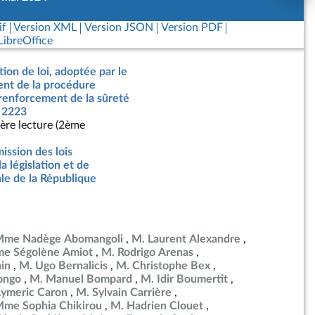
if
Version XML
Version JSON
Version PDF
ibreOffice
tion de loi, adoptée par le
nt de la procédure
 renforcement de la sûreté
° 2223
ère lecture (2ème
ssion des lois
la législation et de
ale de la République
me Nadège Abomangoli
M. Laurent Alexandre
e Ségolène Amiot
M. Rodrigo Arenas
in
M. Ugo Bernalicis
M. Christophe Bex
ongo
M. Manuel Bompard
M. Idir Boumertit
ymeric Caron
M. Sylvain Carrière
me Sophia Chikirou
M. Hadrien Clouet