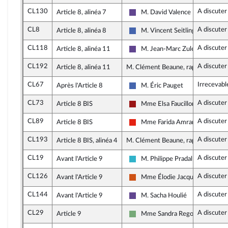
CL130
A discuter
Article 8, alinéa 7
M. David Valence
Renaissance
CL8
A discuter
Article 8, alinéa 8
M. Vincent Seitlinger
Les Républicains
CL118
A discuter
Article 8, alinéa 11
M. Jean-Marc Zulesi
Renaissance
CL192
A discuter
Article 8, alinéa 11
M. Clément Beaune, rapporteur
CL67
Irrecevabl
Après l'Article 8
M. Éric Pauget
Les Républicains
CL73
A discuter
Article 8 BIS
Mme Elsa Faucillon
Gauche démocrate et républica
CL89
A discuter
Article 8 BIS
Mme Farida Amrani
La France insoumise - Nouvelle 
CL193
A discuter
Article 8 BIS, alinéa 4
M. Clément Beaune, rapporteur
CL19
A discuter
Avant l'Article 9
M. Philippe Pradal
Horizons et apparentés
CL126
A discuter
Avant l'Article 9
Mme Élodie Jacquier-Laforge
Démocrate (MoDem et Indépen
CL144
A discuter
Avant l'Article 9
M. Sacha Houlié
Renaissance
CL29
A discuter
Article 9
Mme Sandra Regol
Écologiste - NUPES