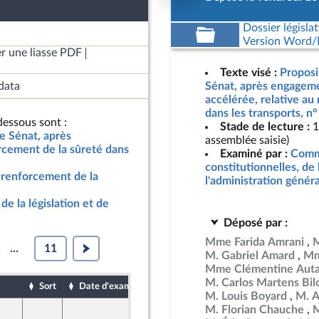
Dossier législat
Version Word/L
r une liasse PDF
Texte visé :
Proposi
data
Sénat, après engageme
accélérée, relative au
dans les transports, n
essous sont :
Stade de lecture :
1
le Sénat, après
assemblée saisie)
rcement de la sûreté dans
Examiné par :
Commi
constitutionnelles, de 
u renforcement de la
l'administration génér
de la législation et de
Déposé par :
Mme Farida Amrani
M
...
11
M. Gabriel Amard
Mm
Mme Clémentine Auta
M. Carlos Martens Bil
Sort
Date d'examen
Date de dépôt
M. Louis Boyard
M. A
M. Florian Chauche
M
10 mai 2024