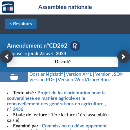
Accèder
Aller au contenu
Aller en bas de la page
Assemblée nationale
à la
page
d'accueil
< Résultats
Amendement n°CD262
Déposé le
jeudi 25 avril 2024
Discuté
Dossier législatif
Version XML
Version JSON
Version PDF
Version Word/LibreOffice
Texte visé :
Projet de loi d'orientation pour la
souveraineté en matière agricole et le
renouvellement des générations en agriculture ,
n° 2436
Stade de lecture :
1ère lecture (1ère assemblée
saisie)
Examiné par :
Commission du développement