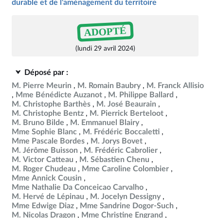
durable et de l'aménagement du territoire
ADOPTÉ
(lundi 29 avril 2024)
Déposé par :
M. Pierre Meurin
M. Romain Baubry
M. Franck Allisio
Mme Bénédicte Auzanot
M. Philippe Ballard
M. Christophe Barthès
M. José Beaurain
M. Christophe Bentz
M. Pierrick Berteloot
M. Bruno Bilde
M. Emmanuel Blairy
Mme Sophie Blanc
M. Frédéric Boccaletti
Mme Pascale Bordes
M. Jorys Bovet
M. Jérôme Buisson
M. Frédéric Cabrolier
M. Victor Catteau
M. Sébastien Chenu
M. Roger Chudeau
Mme Caroline Colombier
Mme Annick Cousin
Mme Nathalie Da Conceicao Carvalho
M. Hervé de Lépinau
M. Jocelyn Dessigny
Mme Edwige Diaz
Mme Sandrine Dogor-Such
M. Nicolas Dragon
Mme Christine Engrand