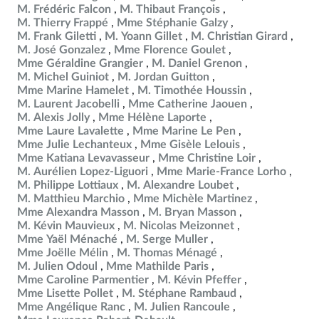
M. Frédéric Falcon
M. Thibaut François
M. Thierry Frappé
Mme Stéphanie Galzy
M. Frank Giletti
M. Yoann Gillet
M. Christian Girard
M. José Gonzalez
Mme Florence Goulet
Mme Géraldine Grangier
M. Daniel Grenon
M. Michel Guiniot
M. Jordan Guitton
Mme Marine Hamelet
M. Timothée Houssin
M. Laurent Jacobelli
Mme Catherine Jaouen
M. Alexis Jolly
Mme Hélène Laporte
Mme Laure Lavalette
Mme Marine Le Pen
Mme Julie Lechanteux
Mme Gisèle Lelouis
Mme Katiana Levavasseur
Mme Christine Loir
M. Aurélien Lopez-Liguori
Mme Marie-France Lorho
M. Philippe Lottiaux
M. Alexandre Loubet
M. Matthieu Marchio
Mme Michèle Martinez
Mme Alexandra Masson
M. Bryan Masson
M. Kévin Mauvieux
M. Nicolas Meizonnet
Mme Yaël Ménaché
M. Serge Muller
Mme Joëlle Mélin
M. Thomas Ménagé
M. Julien Odoul
Mme Mathilde Paris
Mme Caroline Parmentier
M. Kévin Pfeffer
Mme Lisette Pollet
M. Stéphane Rambaud
Mme Angélique Ranc
M. Julien Rancoule