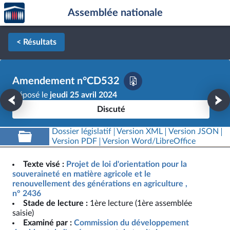
Accèder
Aller au contenu
Aller en bas de la page
Assemblée nationale
à la
page
d'accueil
< Résultats
Amendement n°CD532
Déposé le
jeudi 25 avril 2024
Discuté
Dossier législatif
Version XML
Version JSON
Version PDF
Version Word/LibreOffice
Texte visé :
Projet de loi d'orientation pour la
souveraineté en matière agricole et le
renouvellement des générations en agriculture ,
n° 2436
Stade de lecture :
1ère lecture (1ère assemblée
saisie)
Examiné par :
Commission du développement