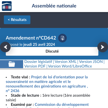
Accèder
Aller au contenu
Aller en bas de la page
Assemblée nationale
à la
page
d'accueil
< Résultats
Amendement n°CD642
Déposé le
jeudi 25 avril 2024
Discuté
Dossier législatif
Version XML
Version JSON
Version PDF
Version Word/LibreOffice
Texte visé :
Projet de loi d'orientation pour la
souveraineté en matière agricole et le
renouvellement des générations en agriculture ,
n° 2436
Stade de lecture :
1ère lecture (1ère assemblée
saisie)
Examiné par :
Commission du développement