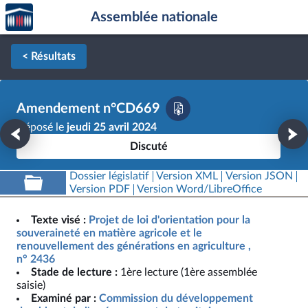
Accèder
Aller au contenu
Aller en bas de la page
Assemblée nationale
à la
page
d'accueil
< Résultats
Amendement n°CD669
Déposé le
jeudi 25 avril 2024
Discuté
Dossier législatif
Version XML
Version JSON
Version PDF
Version Word/LibreOffice
Texte visé :
Projet de loi d'orientation pour la
souveraineté en matière agricole et le
renouvellement des générations en agriculture ,
n° 2436
Stade de lecture :
1ère lecture (1ère assemblée
saisie)
Examiné par :
Commission du développement