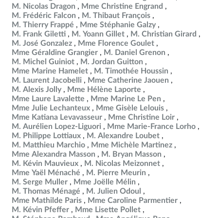
M. Nicolas Dragon
Mme Christine Engrand
M. Frédéric Falcon
M. Thibaut François
M. Thierry Frappé
Mme Stéphanie Galzy
M. Frank Giletti
M. Yoann Gillet
M. Christian Girard
M. José Gonzalez
Mme Florence Goulet
Mme Géraldine Grangier
M. Daniel Grenon
M. Michel Guiniot
M. Jordan Guitton
Mme Marine Hamelet
M. Timothée Houssin
M. Laurent Jacobelli
Mme Catherine Jaouen
M. Alexis Jolly
Mme Hélène Laporte
Mme Laure Lavalette
Mme Marine Le Pen
Mme Julie Lechanteux
Mme Gisèle Lelouis
Mme Katiana Levavasseur
Mme Christine Loir
M. Aurélien Lopez-Liguori
Mme Marie-France Lorho
M. Philippe Lottiaux
M. Alexandre Loubet
M. Matthieu Marchio
Mme Michèle Martinez
Mme Alexandra Masson
M. Bryan Masson
M. Kévin Mauvieux
M. Nicolas Meizonnet
Mme Yaël Ménaché
M. Pierre Meurin
M. Serge Muller
Mme Joëlle Mélin
M. Thomas Ménagé
M. Julien Odoul
Mme Mathilde Paris
Mme Caroline Parmentier
M. Kévin Pfeffer
Mme Lisette Pollet