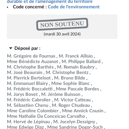
durable et de l'aménagement du territoire
Code concerné :
Code de l'environnement
NON SOUTENU
(mardi 30 avril 2024)
Déposé par :
M. Grégoire de Fournas
M. Franck Allisio
Mme Bénédicte Auzanot
M. Philippe Ballard
M. Christophe Barthès
M. Romain Baubry
M. José Beaurain
M. Christophe Bentz
M. Pierrick Berteloot
M. Bruno Bilde
M. Emmanuel Blairy
Mme Sophie Blanc
M. Frédéric Boccaletti
Mme Pascale Bordes
M. Jorys Bovet
M. Jérôme Buisson
M. Frédéric Cabrolier
M. Victor Catteau
M. Sébastien Chenu
M. Roger Chudeau
Mme Caroline Colombier
Mme Annick Cousin
Mme Nathalie Da Conceicao Carvalho
M. Hervé de Lépinau
M. Jocelyn Dessigny
Mme Edwige Diaz
Mme Sandrine Dogor-Such