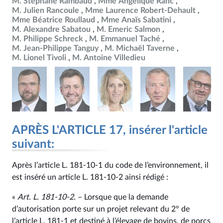
M. Stéphane Rambaud
Mme Angélique Ranc
M. Julien Rancoule
Mme Laurence Robert-Dehault
Mme Béatrice Roullaud
Mme Anaïs Sabatini
M. Alexandre Sabatou
M. Emeric Salmon
M. Philippe Schreck
M. Emmanuel Taché
M. Jean-Philippe Tanguy
M. Michaël Taverne
M. Lionel Tivoli
M. Antoine Villedieu
APRÈS L'ARTICLE 17, insérer l'article
suivant:
Après l’article L. 181‑10‑1 du code de l’environnement, il
est inséré un article L. 181‑10‑2 ainsi rédigé :
«
Art. L. 181‑10‑2.
– Lorsque que la demande
d’autorisation porte sur un projet relevant du 2° de
l’article L. 181‑1 et destiné à l’élevage de bovins, de porcs