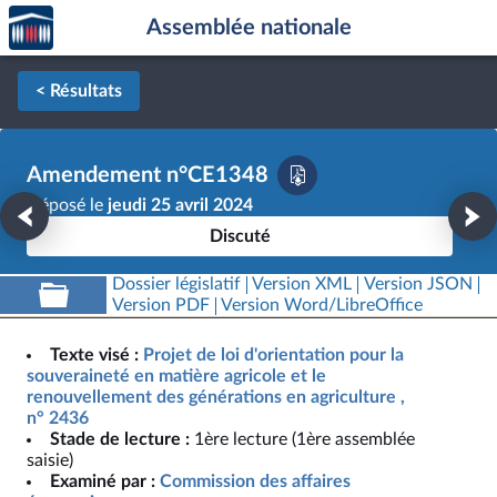
Accèder
Aller au contenu
Aller en bas de la page
Assemblée nationale
à la
page
d'accueil
< Résultats
Amendement n°CE1348
Déposé le
jeudi 25 avril 2024
Discuté
Dossier législatif
Version XML
Version JSON
Version PDF
Version Word/LibreOffice
Texte visé :
Projet de loi d'orientation pour la
souveraineté en matière agricole et le
renouvellement des générations en agriculture ,
n° 2436
Stade de lecture :
1ère lecture (1ère assemblée
saisie)
Examiné par :
Commission des affaires