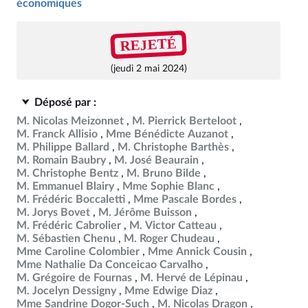
économiques
REJETÉ
(jeudi 2 mai 2024)
Déposé par :
M. Nicolas Meizonnet
M. Pierrick Berteloot
M. Franck Allisio
Mme Bénédicte Auzanot
M. Philippe Ballard
M. Christophe Barthès
M. Romain Baubry
M. José Beaurain
M. Christophe Bentz
M. Bruno Bilde
M. Emmanuel Blairy
Mme Sophie Blanc
M. Frédéric Boccaletti
Mme Pascale Bordes
M. Jorys Bovet
M. Jérôme Buisson
M. Frédéric Cabrolier
M. Victor Catteau
M. Sébastien Chenu
M. Roger Chudeau
Mme Caroline Colombier
Mme Annick Cousin
Mme Nathalie Da Conceicao Carvalho
M. Grégoire de Fournas
M. Hervé de Lépinau
M. Jocelyn Dessigny
Mme Edwige Diaz
Mme Sandrine Dogor-Such
M. Nicolas Dragon