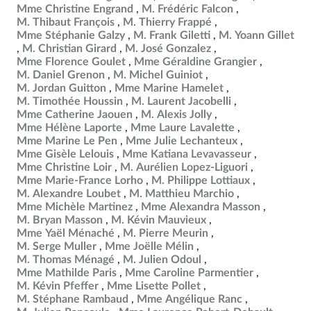
Mme Christine Engrand
M. Frédéric Falcon
M. Thibaut François
M. Thierry Frappé
Mme Stéphanie Galzy
M. Frank Giletti
M. Yoann Gillet
M. Christian Girard
M. José Gonzalez
Mme Florence Goulet
Mme Géraldine Grangier
M. Daniel Grenon
M. Michel Guiniot
M. Jordan Guitton
Mme Marine Hamelet
M. Timothée Houssin
M. Laurent Jacobelli
Mme Catherine Jaouen
M. Alexis Jolly
Mme Hélène Laporte
Mme Laure Lavalette
Mme Marine Le Pen
Mme Julie Lechanteux
Mme Gisèle Lelouis
Mme Katiana Levavasseur
Mme Christine Loir
M. Aurélien Lopez-Liguori
Mme Marie-France Lorho
M. Philippe Lottiaux
M. Alexandre Loubet
M. Matthieu Marchio
Mme Michèle Martinez
Mme Alexandra Masson
M. Bryan Masson
M. Kévin Mauvieux
Mme Yaël Ménaché
M. Pierre Meurin
M. Serge Muller
Mme Joëlle Mélin
M. Thomas Ménagé
M. Julien Odoul
Mme Mathilde Paris
Mme Caroline Parmentier
M. Kévin Pfeffer
Mme Lisette Pollet
M. Stéphane Rambaud
Mme Angélique Ranc