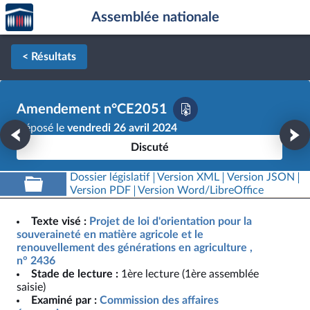
Accèder
Aller au contenu
Aller en bas de la page
Assemblée nationale
à la
page
d'accueil
< Résultats
Amendement n°CE2051
Déposé le
vendredi 26 avril 2024
Discuté
Dossier législatif
Version XML
Version JSON
Version PDF
Version Word/LibreOffice
Texte visé :
Projet de loi d'orientation pour la
souveraineté en matière agricole et le
renouvellement des générations en agriculture ,
n° 2436
Stade de lecture :
1ère lecture (1ère assemblée
saisie)
Examiné par :
Commission des affaires