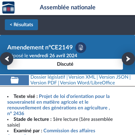
Accèder
Aller au contenu
Aller en bas de la page
Assemblée nationale
à la
page
d'accueil
< Résultats
Amendement n°CE2149
Déposé le
vendredi 26 avril 2024
Discuté
Dossier législatif
Version XML
Version JSON
Version PDF
Version Word/LibreOffice
Texte visé :
Projet de loi d'orientation pour la
souveraineté en matière agricole et le
renouvellement des générations en agriculture ,
n° 2436
Stade de lecture :
1ère lecture (1ère assemblée
saisie)
Examiné par :
Commission des affaires