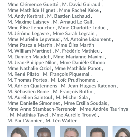
Mme Clémence Guetté
M. David Guiraud
Mme Mathilde Hignet
Mme Rachel Keke
M. Andy Kerbrat
M. Bastien Lachaud
M. Maxime Laisney
M. Arnaud Le Gall
Mme Élise Leboucher
Mme Charlotte Leduc
M. Jérôme Legavre
Mme Sarah Legrain
Mme Murielle Lepvraud
M. Antoine Léaument
Mme Pascale Martin
Mme Élisa Martin
M. William Martinet
M. Frédéric Mathieu
M. Damien Maudet
Mme Marianne Maximi
M. Jean-Philippe Nilor
Mme Danièle Obono
Mme Nathalie Oziol
Mme Mathilde Panot
M. René Pilato
M. François Piquemal
M. Thomas Portes
M. Loïc Prud'homme
M. Adrien Quatennens
M. Jean-Hugues Ratenon
M. Sébastien Rome
M. François Ruffin
M. Aurélien Saintoul
M. Michel Sala
Mme Danielle Simonnet
Mme Ersilia Soudais
Mme Anne Stambach-Terrenoir
Mme Andrée Taurinya
M. Matthias Tavel
Mme Aurélie Trouvé
M. Paul Vannier
M. Léo Walter