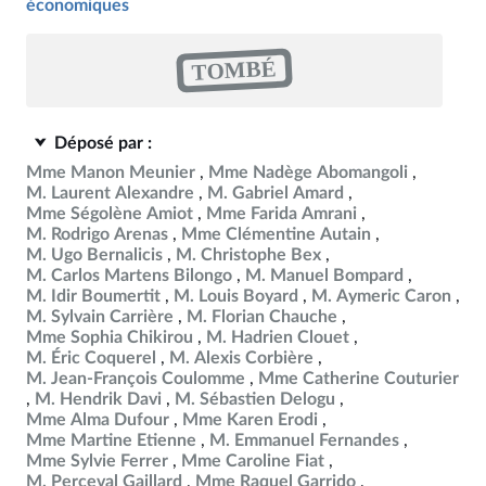
économiques
TOMBÉ
Déposé par :
Mme Manon Meunier
Mme Nadège Abomangoli
M. Laurent Alexandre
M. Gabriel Amard
Mme Ségolène Amiot
Mme Farida Amrani
M. Rodrigo Arenas
Mme Clémentine Autain
M. Ugo Bernalicis
M. Christophe Bex
M. Carlos Martens Bilongo
M. Manuel Bompard
M. Idir Boumertit
M. Louis Boyard
M. Aymeric Caron
M. Sylvain Carrière
M. Florian Chauche
Mme Sophia Chikirou
M. Hadrien Clouet
M. Éric Coquerel
M. Alexis Corbière
M. Jean-François Coulomme
Mme Catherine Couturier
M. Hendrik Davi
M. Sébastien Delogu
Mme Alma Dufour
Mme Karen Erodi
Mme Martine Etienne
M. Emmanuel Fernandes
Mme Sylvie Ferrer
Mme Caroline Fiat
M. Perceval Gaillard
Mme Raquel Garrido