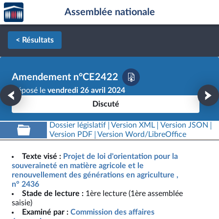
Accèder
Aller au contenu
Aller en bas de la page
Assemblée nationale
à la
page
d'accueil
< Résultats
Amendement n°CE2422
Déposé le
vendredi 26 avril 2024
Discuté
Dossier législatif
Version XML
Version JSON
Version PDF
Version Word/LibreOffice
Texte visé :
Projet de loi d'orientation pour la
souveraineté en matière agricole et le
renouvellement des générations en agriculture ,
n° 2436
Stade de lecture :
1ère lecture (1ère assemblée
saisie)
Examiné par :
Commission des affaires