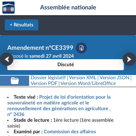
Accèder
Aller au contenu
Aller en bas de la page
Assemblée nationale
à la
page
d'accueil
< Résultats
Amendement n°CE3399
Déposé le
samedi 27 avril 2024
Discuté
Dossier législatif
Version XML
Version JSON
Version PDF
Version Word/LibreOffice
Texte visé :
Projet de loi d'orientation pour la
souveraineté en matière agricole et le
renouvellement des générations en agriculture ,
n° 2436
Stade de lecture :
1ère lecture (1ère assemblée
saisie)
Examiné par :
Commission des affaires