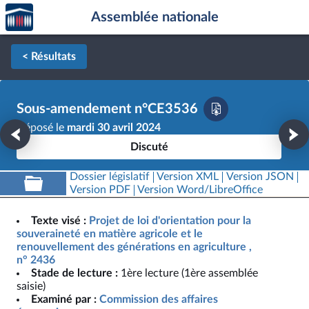
Accèder
Aller au contenu
Aller en bas de la page
Assemblée nationale
à la
page
d'accueil
< Résultats
Sous-amendement n°CE3536
Déposé le
mardi 30 avril 2024
Discuté
Dossier législatif
Version XML
Version JSON
Version PDF
Version Word/LibreOffice
Texte visé :
Projet de loi d'orientation pour la
souveraineté en matière agricole et le
renouvellement des générations en agriculture ,
n° 2436
Stade de lecture :
1ère lecture (1ère assemblée
saisie)
Examiné par :
Commission des affaires