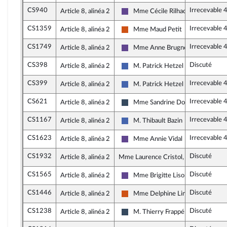
CS940
Irrecevable 
Article 8, alinéa 2
Mme Cécile Rilhac
Renaissance
CS1359
Irrecevable 
Article 8, alinéa 2
Mme Maud Petit
Démocrate (MoDem et Indépenda
CS1749
Irrecevable 
Article 8, alinéa 2
Mme Anne Brugnera
Renaissance
CS398
Discuté
Article 8, alinéa 2
M. Patrick Hetzel
Les Républicains
CS399
Irrecevable 
Article 8, alinéa 2
M. Patrick Hetzel
Les Républicains
CS621
Irrecevable 
Article 8, alinéa 2
Mme Sandrine Dogor-Such
Rassemblement National
CS1167
Irrecevable 
Article 8, alinéa 2
M. Thibault Bazin
Les Républicains
CS1623
Irrecevable 
Article 8, alinéa 2
Mme Annie Vidal
Renaissance
CS1932
Discuté
Article 8, alinéa 2
Mme Laurence Cristol, rapporteure
CS1565
Discuté
Article 8, alinéa 2
Mme Brigitte Liso
Renaissance
CS1446
Discuté
Article 8, alinéa 2
Mme Delphine Lingemann
Démocrate (MoDem et Indépenda
CS1238
Discuté
Article 8, alinéa 2
M. Thierry Frappé
Rassemblement National