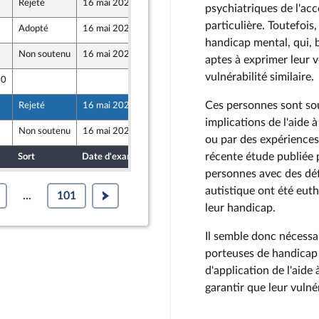
Rejeté
16 mai 2024
7 mai 2024
psychiatriques de l'acc
particulière. Toutefois
Adopté
16 mai 2024
15 mai 2024
handicap mental, qui,
Non soutenu
16 mai 2024
6 mai 2024
aptes à exprimer leur 
vulnérabilité similaire.
40
7 mai 2024
Ces personnes sont so
Rejeté
16 mai 2024
7 mai 2024
implications de l'aide 
Non soutenu
16 mai 2024
2 mai 2024
ou par des expériences
récente étude publiée 
Sort
Date d'examen
Date de dépôt
personnes avec des déf
autistique ont été euth
...
101
leur handicap.
Il semble donc nécessa
porteuses de handicap
d'application de l'aide
garantir que leur vulné