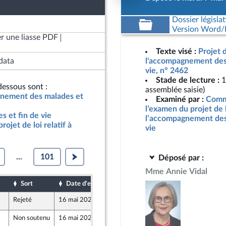
Dossier législat
Version Word/L
r une liasse PDF
Texte visé :
Projet d
data
l'accompagnement des 
vie, n° 2462
Stade de lecture :
1
essous sont :
assemblée saisie)
pagnement des malades et
Examiné par :
Commi
l’examen du projet de l
 et fin de vie
l’accompagnement des 
ojet de loi relatif à
vie
...
101
Déposé par :
Mme Annie Vidal
Sort
Date d'examen
Date de dépôt
Rejeté
16 mai 2024
6 mai 2024
Non soutenu
16 mai 2024
7 mai 2024
nts)