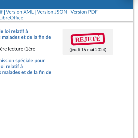
if
Version XML
Version JSON
Version PDF
ibreOffice
e loi relatif à
REJETÉ
malades et de la fin de
ère lecture (1ère
(jeudi 16 mai 2024)
ssion spéciale pour
oi relatif à
malades et de la fin de