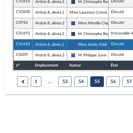
CS1816
Discuté
Article 8, alinéa 2
M. Christophe Bentz
Rassemblement National
CS2000
Discuté
Article 8, alinéa 2
Mme Laurence Cristol, rapporteure
CS956
Discuté
Article 8, alinéa 2
Mme Mireille Clapot
Renaissance
CS1692
Irrecevable 
Article 8, alinéa 2
M. Christophe Bentz
Rassemblement National
CS1642
Discuté
Article 8, alinéa 2
Mme Annie Vidal
Renaissance
CS209
Discuté
Article 8, alinéa 2
M. Philippe Juvin
Les Républicains
n°
Emplacement
Auteur
État
1
...
53
54
55
56
57