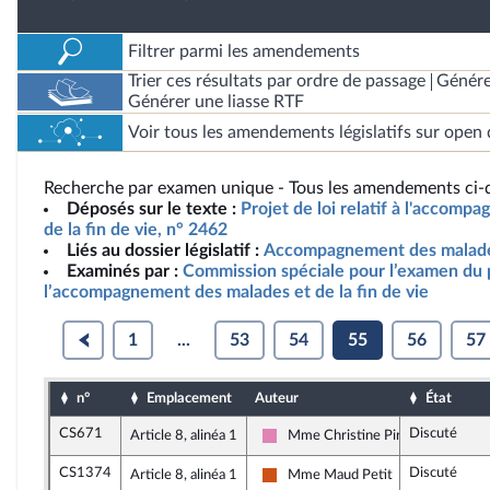
Filtrer parmi les amendements
Trier ces résultats par ordre de passage
Génére
Générer une liasse RTF
Voir tous les amendements législatifs sur open 
Recherche par examen unique - Tous les amendements ci-d
Déposés sur le texte :
Projet de loi relatif à l'accom
de la fin de vie, n° 2462
Liés au dossier législatif :
Accompagnement des malades
Examinés par :
Commission spéciale pour l’examen du pr
l’accompagnement des malades et de la fin de vie
1
...
53
54
55
56
57
n°
Emplacement
Auteur
État
CS671
Discuté
Article 8, alinéa 1
Mme Christine Pirès Beaune
Socialistes et apparentés
CS1374
Discuté
Article 8, alinéa 1
Mme Maud Petit
Démocrate (MoDem et Indépenda