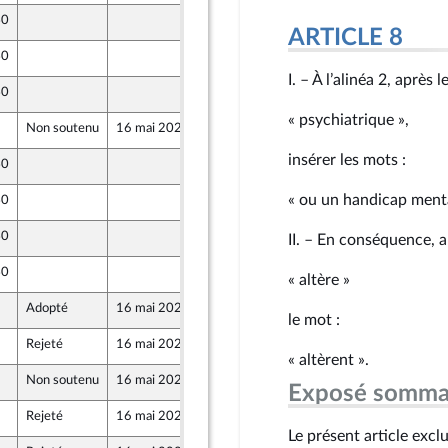
40
6 mai 2024
ARTICLE 8
40
7 mai 2024
nts)
I. – À l’alinéa 2, après 
40
7 mai 2024
« psychiatrique »,
Non soutenu
16 mai 2024
4 mai 2024
insérer les mots :
40
4 mai 2024
« ou un handicap menta
40
6 mai 2024
40
7 mai 2024
II. – En conséquence, 
40
7 mai 2024
« altère »
Adopté
16 mai 2024
9 mai 2024
le mot :
Rejeté
16 mai 2024
7 mai 2024
« altèrent ».
Non soutenu
16 mai 2024
7 mai 2024
Exposé somma
nts)
Rejeté
16 mai 2024
7 mai 2024
Le présent article excl