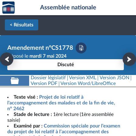
Accèder
Aller au contenu
Aller en bas de la page
Assemblée nationale
à la
page
d'accueil
< Résultats
Amendement n°CS1778
Déposé le
mardi 7 mai 2024
Discuté
Dossier législatif
Version XML
Version JSON
Version PDF
Version Word/LibreOffice
Texte visé :
Projet de loi relatif à
l'accompagnement des malades et de la fin de vie,
n° 2462
Stade de lecture :
1ère lecture (1ère assemblée
saisie)
Examiné par :
Commission spéciale pour l’examen
du projet de loi relatif à l’accompagnement des