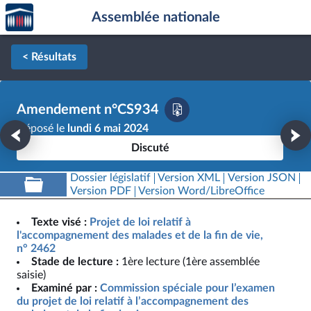
Accèder
Aller au contenu
Aller en bas de la page
Assemblée nationale
à la
page
d'accueil
< Résultats
Amendement n°CS934
Déposé le
lundi 6 mai 2024
Discuté
Dossier législatif
Version XML
Version JSON
Version PDF
Version Word/LibreOffice
Texte visé :
Projet de loi relatif à
l'accompagnement des malades et de la fin de vie,
n° 2462
Stade de lecture :
1ère lecture (1ère assemblée
saisie)
Examiné par :
Commission spéciale pour l’examen
du projet de loi relatif à l’accompagnement des