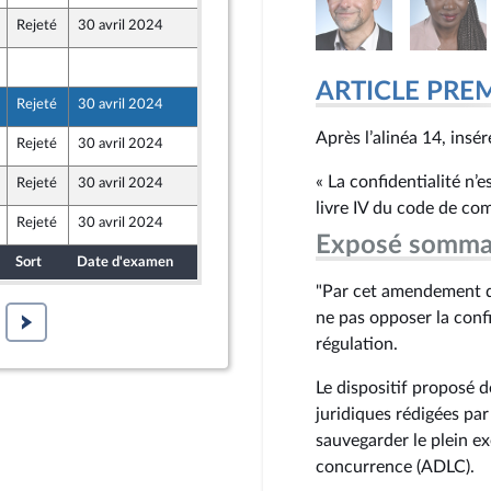
Rejeté
30 avril 2024
26 avril 2024
25 avril 2024
ARTICLE PRE
Rejeté
30 avril 2024
18 avril 2024
e
e Union Populaire écologique et sociale
Après l’alinéa 14, insére
Rejeté
30 avril 2024
18 avril 2024
e Union Populaire écologique et sociale
« La confidentialité n’
Rejeté
30 avril 2024
18 avril 2024
e
e Union Populaire écologique et sociale
livre IV du code de co
Rejeté
30 avril 2024
18 avril 2024
e
e Union Populaire écologique et sociale
Exposé somma
Sort
Date d'examen
Date de dépôt
"Par cet amendement d
ne pas opposer la confi
régulation.
Le dispositif proposé d
juridiques rédigées par 
sauvegarder le plein ex
concurrence (ADLC).