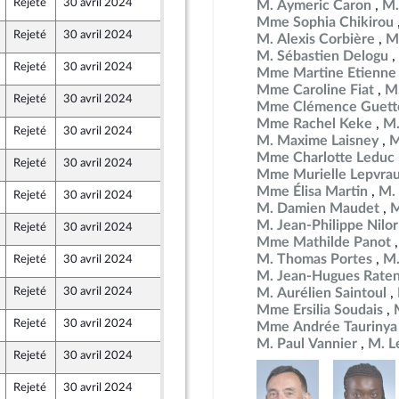
Rejeté
30 avril 2024
18 avril 2024
M. Aymeric Caron
M.
e
e Union Populaire écologique et sociale
Mme Sophia Chikirou
Rejeté
30 avril 2024
18 avril 2024
e
M. Alexis Corbière
M
e Union Populaire écologique et sociale
M. Sébastien Delogu
Rejeté
30 avril 2024
18 avril 2024
Mme Martine Etienne
e Union Populaire écologique et sociale
Mme Caroline Fiat
M.
Rejeté
30 avril 2024
18 avril 2024
Mme Clémence Guett
e Union Populaire écologique et sociale
Mme Rachel Keke
M.
Rejeté
30 avril 2024
18 avril 2024
M. Maxime Laisney
M
e Union Populaire écologique et sociale
Mme Charlotte Leduc
Rejeté
30 avril 2024
18 avril 2024
e
e Union Populaire écologique et sociale
Mme Murielle Lepvra
Mme Élisa Martin
M. 
Rejeté
30 avril 2024
23 avril 2024
M. Damien Maudet
M
M. Jean-Philippe Nilor
Rejeté
30 avril 2024
23 avril 2024
Mme Mathilde Panot
M. Thomas Portes
M.
Rejeté
30 avril 2024
18 avril 2024
e Union Populaire écologique et sociale
M. Jean-Hugues Rate
Rejeté
30 avril 2024
23 avril 2024
M. Aurélien Saintoul
Mme Ersilia Soudais
Rejeté
30 avril 2024
23 avril 2024
Mme Andrée Taurinya
caine - NUPES
M. Paul Vannier
M. L
Rejeté
30 avril 2024
24 avril 2024
Rejeté
30 avril 2024
25 avril 2024
-mer et Territoires