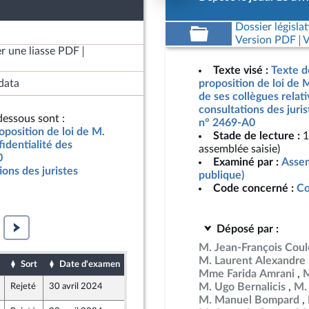
Dossier législat
Version PDF
V
r une liasse PDF
Texte visé :
Texte d
data
proposition de loi de M
de ses collègues relati
consultations des juris
essous sont :
n° 2469-A0
oposition de loi de M.
Stade de lecture :
1
fidentialité des
assemblée saisie)
0
Examiné par :
Assem
ions des juristes
publique)
Code concerné :
Co
Déposé par :
M. Jean-François Co
M. Laurent Alexandre
Sort
Date d'examen
Date de dépôt
Mme Farida Amrani
M
M. Ugo Bernalicis
M.
Rejeté
30 avril 2024
18 avril 2024
e
e Union Populaire écologique et sociale
M. Manuel Bompard