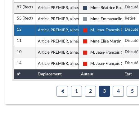
87 (Rect)
Discuté
Article PREMIER, alinéa 14
Mme Béatrice Roullaud
Rassemblement National
55 (Rect)
Retiré
Article PREMIER, alinéa 14
Mme Emmanuelle Ménard
Non inscrit
12
Discuté
Article PREMIER, alinéa 14
M. Jean-François Coulomm
La France insoumise - Nouvell
11
Discuté
Article PREMIER, alinéa 14
Mme Élisa Martin
La France insoumise - Nouvell
10
Discuté
Article PREMIER, alinéa 14
M. Jean-François Coulomm
La France insoumise - Nouvell
14
Discuté
Article PREMIER, alinéa 14
M. Jean-François Coulomm
La France insoumise - Nouvell
n°
Emplacement
Auteur
État
1
2
3
4
5