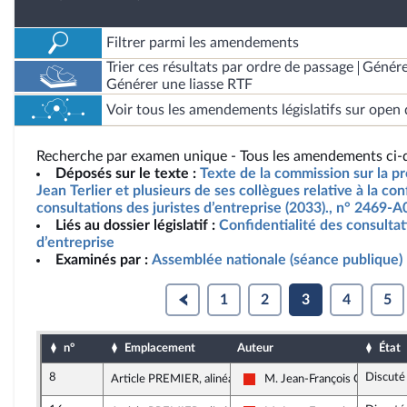
Filtrer parmi les amendements
Trier ces résultats par ordre de passage
Génére
Générer une liasse RTF
Voir tous les amendements législatifs sur open 
Recherche par examen unique - Tous les amendements ci-d
Déposés sur le texte :
Texte de la commission sur la pr
Jean Terlier et plusieurs de ses collègues relative à la con
consultations des juristes d’entreprise (2033)., n° 2469-A
Liés au dossier législatif :
Confidentialité des consultat
d’entreprise
Examinés par :
Assemblée nationale (séance publique)
1
2
3
4
5
n°
Emplacement
Auteur
État
8
Discuté
Article PREMIER, alinéa 14
M. Jean-François Coulomm
La France insoumise - Nouvell