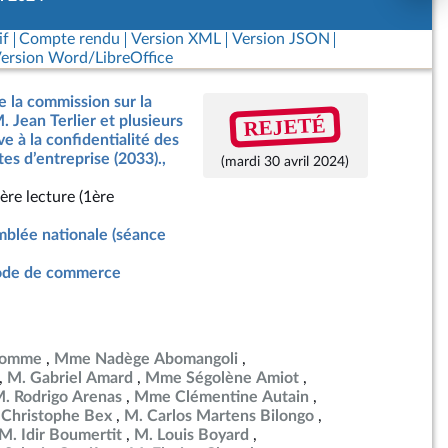
if
Compte rendu
Version XML
Version JSON
ersion Word/LibreOffice
e la commission sur la
REJETÉ
. Jean Terlier et plusieurs
ve à la confidentialité des
tes d’entreprise (2033).,
(mardi 30 avril 2024)
ère lecture (1ère
blée nationale (séance
de de commerce
ulomme
Mme Nadège Abomangoli
M. Gabriel Amard
Mme Ségolène Amiot
. Rodrigo Arenas
Mme Clémentine Autain
 Christophe Bex
M. Carlos Martens Bilongo
M. Idir Boumertit
M. Louis Boyard