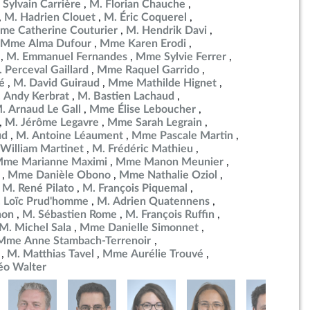
 Sylvain Carrière
M. Florian Chauche
M. Hadrien Clouet
M. Éric Coquerel
me Catherine Couturier
M. Hendrik Davi
Mme Alma Dufour
Mme Karen Erodi
M. Emmanuel Fernandes
Mme Sylvie Ferrer
 Perceval Gaillard
Mme Raquel Garrido
é
M. David Guiraud
Mme Mathilde Hignet
 Andy Kerbrat
M. Bastien Lachaud
. Arnaud Le Gall
Mme Élise Leboucher
M. Jérôme Legavre
Mme Sarah Legrain
ud
M. Antoine Léaument
Mme Pascale Martin
William Martinet
M. Frédéric Mathieu
me Marianne Maximi
Mme Manon Meunier
Mme Danièle Obono
Mme Nathalie Oziol
M. René Pilato
M. François Piquemal
 Loïc Prud'homme
M. Adrien Quatennens
non
M. Sébastien Rome
M. François Ruffin
M. Michel Sala
Mme Danielle Simonnet
Mme Anne Stambach-Terrenoir
M. Matthias Tavel
Mme Aurélie Trouvé
éo Walter