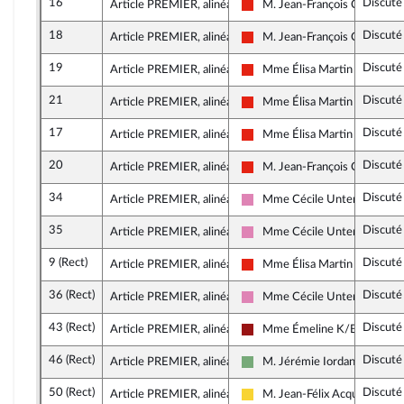
16
Discuté
Article PREMIER, alinéa 14
M. Jean-François Coulomm
La France insoumise - Nouvell
18
Discuté
Article PREMIER, alinéa 14
M. Jean-François Coulomm
La France insoumise - Nouvell
19
Discuté
Article PREMIER, alinéa 14
Mme Élisa Martin
La France insoumise - Nouvell
21
Discuté
Article PREMIER, alinéa 14
Mme Élisa Martin
La France insoumise - Nouvell
17
Discuté
Article PREMIER, alinéa 14
Mme Élisa Martin
La France insoumise - Nouvell
20
Discuté
Article PREMIER, alinéa 14
M. Jean-François Coulomm
La France insoumise - Nouvell
34
Discuté
Article PREMIER, alinéa 14
Mme Cécile Untermaier
Socialistes et apparentés
35
Discuté
Article PREMIER, alinéa 14
Mme Cécile Untermaier
Socialistes et apparentés
9 (Rect)
Discuté
Article PREMIER, alinéa 14
Mme Élisa Martin
La France insoumise - Nouvell
36 (Rect)
Discuté
Article PREMIER, alinéa 14
Mme Cécile Untermaier
Socialistes et apparentés
43 (Rect)
Discuté
Article PREMIER, alinéa 14
Mme Émeline K/Bidi
Gauche démocrate et républi
46 (Rect)
Discuté
Article PREMIER, alinéa 14
M. Jérémie Iordanoff
Écologiste - NUPES
50 (Rect)
Discuté
Article PREMIER, alinéa 14
M. Jean-Félix Acquaviva
Libertés, Indépendants, Outre