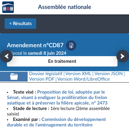
Accèder
Aller au contenu
Aller en bas de la page
Assemblée nationale
à la
page
d'accueil
< Résultats
Amendement n°CD87
Déposé le
samedi 8 juin 2024
En traitement
Dossier législatif
Version XML
Version JSON
Version PDF
Version Word/LibreOffice
Texte visé :
Proposition de loi, adoptée par le
Sénat, visant à endiguer la prolifération du frelon
asiatique et à préserver la filière apicole, n° 2473
Stade de lecture :
1ère lecture (2ème assemblée
saisie)
Examiné par :
Commission du développement
durable et de l'aménagement du territoire