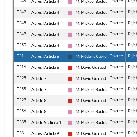
CF45
Discuté
Reje
Après l'Article 4
M. Mickaël Bouloux
Socialistes et apparentés
CF47
Discuté
Reje
Après l'Article 4
M. Mickaël Bouloux
Socialistes et apparentés
CF48
Discuté
Reje
Après l'Article 4
M. Mickaël Bouloux
Socialistes et apparentés
CF49
Discuté
Reje
Après l'Article 4
M. Mickaël Bouloux
Socialistes et apparentés
CF50
Discuté
Reje
Après l'Article 4
M. Mickaël Bouloux
Socialistes et apparentés
CF1
Discuté
Reje
Après l'Article 6
M. Frédéric Cabrolier
Rassemblement National
CF16
Discuté
Reje
Après l'Article 6
M. David Guiraud
La France insoumise - Nouvelle Union 
CF28
Discuté
Reje
Article 7
M. David Guiraud
La France insoumise - Nouvelle Union 
CF55
Discuté
Reje
Article 7
M. Mickaël Bouloux
Socialistes et apparentés
CF29
Discuté
Reje
Article 8
M. David Guiraud
La France insoumise - Nouvelle Union 
CF56
Discuté
Reje
Article 8
M. Mickaël Bouloux
Socialistes et apparentés
CF38
Discuté
Reje
Article 9, alinéa 1
M. Mickaël Bouloux
Socialistes et apparentés
CF3
Discuté
Reje
Après l'Article 9
M. David Guiraud
La France insoumise - Nouvelle Union 