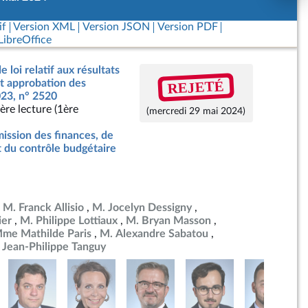
if
Version XML
Version JSON
Version PDF
ibreOffice
e loi relatif aux résultats
REJETÉ
nt approbation des
23, n° 2520
ère lecture (1ère
(mercredi 29 mai 2024)
ssion des finances, de
t du contrôle budgétaire
M. Franck Allisio
M. Jocelyn Dessigny
ier
M. Philippe Lottiaux
M. Bryan Masson
me Mathilde Paris
M. Alexandre Sabatou
 Jean-Philippe Tanguy