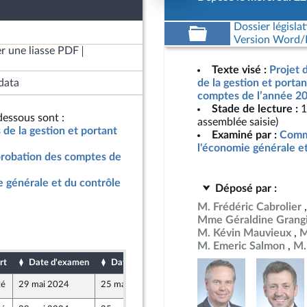
Dossier législat
Version Word/L
r une liasse PDF
Texte visé :
Projet d
data
de la gestion et porta
comptes de l’année 20
Stade de lecture :
1
essous sont :
assemblée saisie)
s de la gestion et portant
Examiné par :
Commi
l'économie générale e
pprobation des comptes de
 générale et du contrôle
Déposé par :
M. Frédéric Cabrolier
Mme Géraldine Grang
M. Kévin Mauvieux
M
M. Emeric Salmon
M.
rt
Date d'examen
Date de dépôt
té
29 mai 2024
25 mai 2024