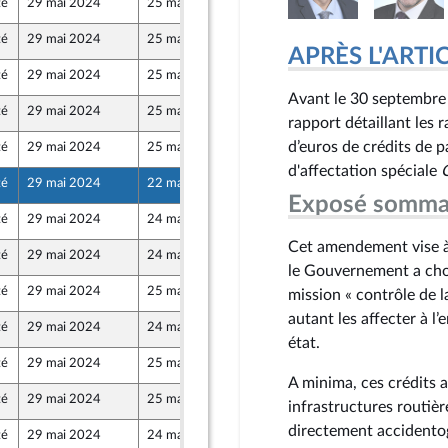
té
29 mai 2024
25 mai 2024
té
29 mai 2024
25 mai 2024
APRÈS L'ARTICLE
té
29 mai 2024
25 mai 2024
Avant le 30 septembre
té
29 mai 2024
25 mai 2024
rapport détaillant les r
d’euros de crédits de
té
29 mai 2024
25 mai 2024
d'affectation spéciale
C
té
29 mai 2024
22 mai 2024
Exposé somma
té
29 mai 2024
24 mai 2024
Populaire écologique et sociale
Cet amendement vise à 
té
29 mai 2024
24 mai 2024
Populaire écologique et sociale
le Gouvernement a chois
té
29 mai 2024
25 mai 2024
mission « contrôle de l
autant les affecter à l
té
29 mai 2024
24 mai 2024
Populaire écologique et sociale
état.
té
29 mai 2024
25 mai 2024
A minima, ces crédits a
té
29 mai 2024
25 mai 2024
infrastructures routièr
directement accidentog
té
29 mai 2024
24 mai 2024
Populaire écologique et sociale