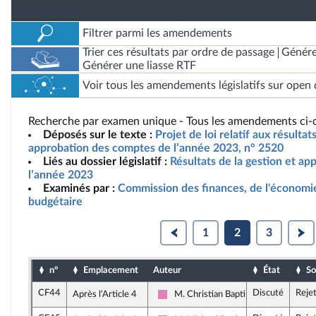
Filtrer parmi les amendements
Trier ces résultats par ordre de passage
Génére
Générer une liasse RTF
Voir tous les amendements législatifs sur open 
Recherche par examen unique - Tous les amendements ci-d
Déposés sur le texte :
Projet de loi relatif aux résultat
approbation des comptes de l’année 2023, n° 2520
Liés au dossier législatif :
Résultats de la gestion et a
l’année 2023
Examinés par :
Commission des finances, de l'économie
budgétaire
1
2
3
n°
Emplacement
Auteur
État
So
CF44
Discuté
Reje
Après l'Article 4
M. Christian Baptiste
Socialistes et apparentés