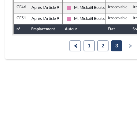
CF46
Irrecevable
Ir
Après l'Article 9
M. Mickaël Bouloux
Socialistes et apparentés
CF51
Irrecevable
Ir
Après l'Article 9
M. Mickaël Bouloux
Socialistes et apparentés
n°
Emplacement
Auteur
État
So
1
2
3