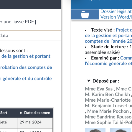
Dossier législat
Version Word/L
r une liasse PDF
Texte visé :
Projet d
data
de la gestion et porta
comptes de l’année 20
Stade de lecture :
1
essous sont :
assemblée saisie)
s de la gestion et portant
Examiné par :
Commi
l'économie générale e
pprobation des comptes de
 générale et du contrôle
Déposé par :
Mme Eva Sas
Mme Chr
M. Karim Ben Cheikh
Mme Marie-Charlotte 
M. Benjamin Lucas-Lu
Mme Marie Pochon
Sort
Date d'examen
Date de dépôt
Mme Sandrine Rousse
Mme Sophie Taillé-Pol
jeté
29 mai 2024
24 mai 2024
Populaire écologique et sociale