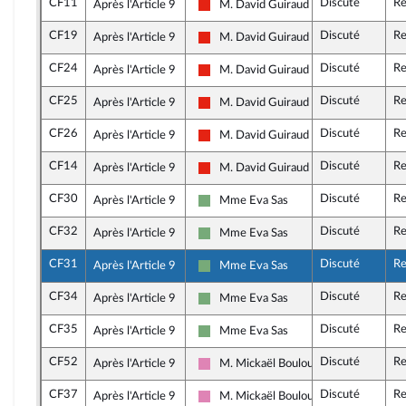
CF11
Discuté
Re
Après l'Article 9
M. David Guiraud
La France insoumise - Nouvelle Union 
CF19
Discuté
Re
Après l'Article 9
M. David Guiraud
La France insoumise - Nouvelle Union 
CF24
Discuté
Re
Après l'Article 9
M. David Guiraud
La France insoumise - Nouvelle Union 
CF25
Discuté
Re
Après l'Article 9
M. David Guiraud
La France insoumise - Nouvelle Union 
CF26
Discuté
Re
Après l'Article 9
M. David Guiraud
La France insoumise - Nouvelle Union 
CF14
Discuté
Re
Après l'Article 9
M. David Guiraud
La France insoumise - Nouvelle Union 
CF30
Discuté
Re
Après l'Article 9
Mme Eva Sas
Écologiste - NUPES
CF32
Discuté
Re
Après l'Article 9
Mme Eva Sas
Écologiste - NUPES
CF31
Discuté
Re
Après l'Article 9
Mme Eva Sas
Écologiste - NUPES
CF34
Discuté
Re
Après l'Article 9
Mme Eva Sas
Écologiste - NUPES
CF35
Discuté
Re
Après l'Article 9
Mme Eva Sas
Écologiste - NUPES
CF52
Discuté
Re
Après l'Article 9
M. Mickaël Bouloux
Socialistes et apparentés
CF37
Discuté
Re
Après l'Article 9
M. Mickaël Bouloux
Socialistes et apparentés