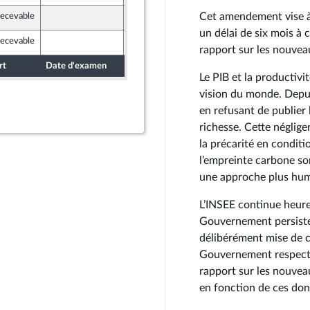
Cet amendement vise à
recevable
25 mai 2024
un délai de six mois à 
recevable
25 mai 2024
rapport sur les nouvea
rt
Date d'examen
Date de dépôt
Le PIB et la productivi
vision du monde. Depu
en refusant de publier
richesse. Cette néglige
la précarité en conditi
l’empreinte carbone so
une approche plus hum
L’INSEE continue heure
Gouvernement persiste à
délibérément mise de c
Gouvernement respecte 
rapport sur les nouvea
en fonction de ces don