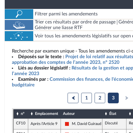
Filtrer parmi les amendements
Trier ces résultats par ordre de passage
Génére
Générer une liasse RTF
Voir tous les amendements législatifs sur open 
Recherche par examen unique - Tous les amendements ci-d
Déposés sur le texte :
Projet de loi relatif aux résultat
approbation des comptes de l’année 2023, n° 2520
Liés au dossier législatif :
Résultats de la gestion et a
l’année 2023
Examinés par :
Commission des finances, de l'économie
budgétaire
1
2
3
n°
Emplacement
Auteur
État
CF10
Discuté
Re
Après l'Article 9
M. David Guiraud
La France insoumise - Nouvelle Union 