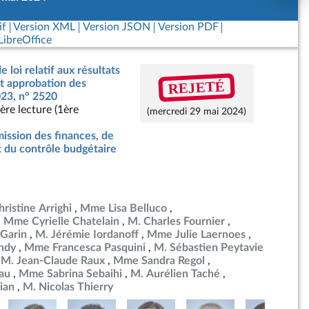
if
Version XML
Version JSON
Version PDF
ibreOffice
e loi relatif aux résultats
REJETÉ
nt approbation des
23, n° 2520
ère lecture (1ère
(mercredi 29 mai 2024)
ssion des finances, de
t du contrôle budgétaire
istine Arrighi
Mme Lisa Belluco
Mme Cyrielle Chatelain
M. Charles Fournier
Garin
M. Jérémie Iordanoff
Mme Julie Laernoes
ndy
Mme Francesca Pasquini
M. Sébastien Peytavie
M. Jean-Claude Raux
Mme Sandra Regol
au
Mme Sabrina Sebaihi
M. Aurélien Taché
ian
M. Nicolas Thierry