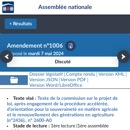
Accèder
Aller au contenu
Aller en bas de la page
Assemblée nationale
à la
page
d'accueil
< Résultats
Amendement n°1006
Déposé le
mardi 7 mai 2024
Discuté
Dossier législatif
Compte rendu
Version XML
Version JSON
Version PDF
Version Word/LibreOffice
Texte visé :
Texte de la commission sur le projet de
loi, après engagement de la procédure accélérée,
d'orientation pour la souveraineté en matière agricole
et le renouvellement des générations en agriculture
(n°2436)., n° 2600-A0
Stade de lecture :
1ère lecture (1ère assemblée