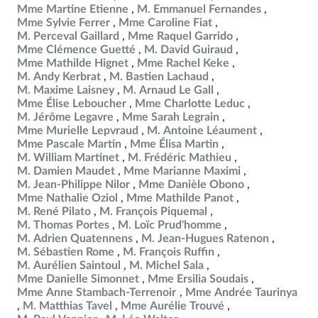
Mme Martine Etienne
M. Emmanuel Fernandes
Mme Sylvie Ferrer
Mme Caroline Fiat
M. Perceval Gaillard
Mme Raquel Garrido
Mme Clémence Guetté
M. David Guiraud
Mme Mathilde Hignet
Mme Rachel Keke
M. Andy Kerbrat
M. Bastien Lachaud
M. Maxime Laisney
M. Arnaud Le Gall
Mme Élise Leboucher
Mme Charlotte Leduc
M. Jérôme Legavre
Mme Sarah Legrain
Mme Murielle Lepvraud
M. Antoine Léaument
Mme Pascale Martin
Mme Élisa Martin
M. William Martinet
M. Frédéric Mathieu
M. Damien Maudet
Mme Marianne Maximi
M. Jean-Philippe Nilor
Mme Danièle Obono
Mme Nathalie Oziol
Mme Mathilde Panot
M. René Pilato
M. François Piquemal
M. Thomas Portes
M. Loïc Prud'homme
M. Adrien Quatennens
M. Jean-Hugues Ratenon
M. Sébastien Rome
M. François Ruffin
M. Aurélien Saintoul
M. Michel Sala
Mme Danielle Simonnet
Mme Ersilia Soudais
Mme Anne Stambach-Terrenoir
Mme Andrée Taurinya
M. Matthias Tavel
Mme Aurélie Trouvé