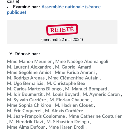
saisie)
Examiné par :
Assemblée nationale (séance
publique)
REJETÉ
(mercredi 22 mai 2024)
Déposé par :
Mme Manon Meunier
Mme Nadège Abomangoli
M. Laurent Alexandre
M. Gabriel Amard
Mme Ségolène Amiot
Mme Farida Amrani
M. Rodrigo Arenas
Mme Clémentine Autain
M. Ugo Bernalicis
M. Christophe Bex
M. Carlos Martens Bilongo
M. Manuel Bompard
M. Idir Boumertit
M. Louis Boyard
M. Aymeric Caron
M. Sylvain Carrière
M. Florian Chauche
Mme Sophia Chikirou
M. Hadrien Clouet
M. Éric Coquerel
M. Alexis Corbière
M. Jean-François Coulomme
Mme Catherine Couturier
M. Hendrik Davi
M. Sébastien Delogu
Mme Alma Dufour
Mme Karen Erodi