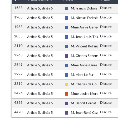
1533
Discuté
Article 5, alinéa 5
M. Francis Dubois
Les Républicains
1903
Discuté
Article 5, alinéa 5
M. Nicolas Forissier
Les Républicains
1983
Discuté
Article 5, alinéa 5
Mme Annie Genevard
Les Républicains
2035
Discuté
Article 5, alinéa 5
M. Jean-Louis Thiériot
Les Républicains
2110
Discuté
Article 5, alinéa 5
M. Vincent Rolland
Les Républicains
2268
Discuté
Article 5, alinéa 5
M. Charles Sitzenstuhl
Renaissance
2549
Discuté
Article 5, alinéa 5
Mme Anne-Laure Blin
Les Républicains
2992
Discuté
Article 5, alinéa 5
M. Marc Le Fur
Les Républicains
3312
Discuté
Article 5, alinéa 5
M. Charles de Courson
Libertés, Indépendants, Outre-mer
3426
Discuté
Article 5, alinéa 5
Mme Louise Morel
Démocrate (MoDem et Indépenda
4355
Discuté
Article 5, alinéa 5
M. Benoît Bordat
Renaissance
4470
Discuté
Article 5, alinéa 5
M. Jean-René Cazeneuve
Renaissance