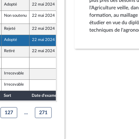
plus près des besoins de
Adopté
22 mai 2024
10 mai 2024
l'Agriculture veille, d
formation, au maillage t
Non soutenu
22 mai 2024
22 mai 2024
3
étudier en vue du dipl
Rejeté
22 mai 2024
10 mai 2024
techniques de l'agrono
ion Populaire écologique et sociale
Adopté
22 mai 2024
10 mai 2024
 et Territoires
Retiré
22 mai 2024
7 mai 2024
10 mai 2024
nts)
Irrecevable
10 mai 2024
Irrecevable
10 mai 2024
nts)
Sort
Date d'examen
Date de dépôt
127
...
271