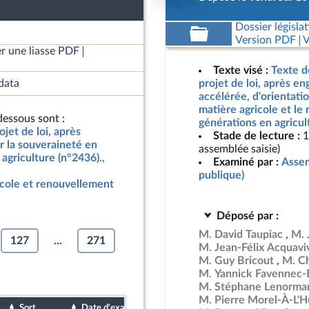
Dossier législat
Version PDF
V
r une liasse PDF
Texte visé :
Texte d
data
projet de loi, après e
accélérée, d'orientati
matière agricole et le
essous sont :
générations en agricul
jet de loi, après
Stade de lecture :
1
r la souveraineté en
assemblée saisie)
agriculture (n°2436).,
Examiné par :
Assem
publique)
icole et renouvellement
Déposé par :
M. David Taupiac
M. 
127
...
271
M. Jean-Félix Acquavi
M. Guy Bricout
M. Ch
M. Yannick Favennec-
M. Stéphane Lenorma
M. Pierre Morel-À-L'H
Sort
Date d'examen
Date de dépôt