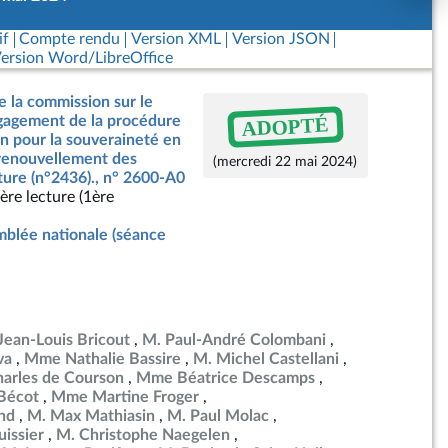
if
Compte rendu
Version XML
Version JSON
ersion Word/LibreOffice
e la commission sur le
ADOPTÉ
ngagement de la procédure
on pour la souveraineté en
 renouvellement des
(mercredi 22 mai 2024)
ture (n°2436)., n° 2600-A0
ère lecture (1ère
blée nationale (séance
Jean-Louis Bricout
M. Paul-André Colombani
va
Mme Nathalie Bassire
M. Michel Castellani
arles de Courson
Mme Béatrice Descamps
Bécot
Mme Martine Froger
nd
M. Max Mathiasin
M. Paul Molac
uissier
M. Christophe Naegelen