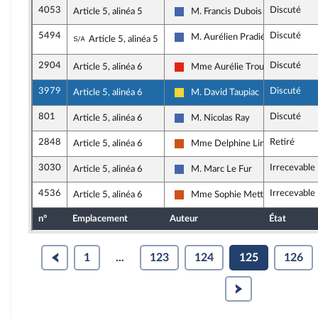
4053
Discuté
Article 5, alinéa 5
M. Francis Dubois
Les Républicains
5494
Discuté
Sous-amendement de l'amendement n°405
M. Aurélien Pradié
Article 5, alinéa 5
Les Républicains
2904
Discuté
Article 5, alinéa 6
Mme Aurélie Trouvé
La France insoumise - Nouvelle Un
3979
Discuté
Article 5, alinéa 6
M. David Taupiac
Libertés, Indépendants, Outre-mer
801
Discuté
Article 5, alinéa 6
M. Nicolas Ray
Les Républicains
2848
Retiré
Article 5, alinéa 6
Mme Delphine Lingemann
Démocrate (MoDem et Indépenda
3030
Irrecevable
Article 5, alinéa 6
M. Marc Le Fur
Les Républicains
4536
Irrecevable
Article 5, alinéa 6
Mme Sophie Mette
Démocrate (MoDem et Indépenda
n°
Emplacement
Auteur
État
1
...
123
124
125
126