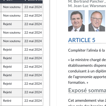
M. Bertrand Pancher
M. Jean-Luc Warsman
Non soutenu
22 mai 2024
7 mai 2024
Non soutenu
22 mai 2024
8 mai 2024
Rejeté
22 mai 2024
8 mai 2024
Non soutenu
22 mai 2024
9 mai 2024
ARTICLE 5
Non soutenu
22 mai 2024
9 mai 2024
Rejeté
22 mai 2024
9 mai 2024
Compléter l’alinéa 6 la
Rejeté
22 mai 2024
10 mai 2024
« Le ministre chargé de 
établissements dispens
Rejeté
22 mai 2024
10 mai 2024
conduisant à un diplôm
Rejeté
22 mai 2024
10 mai 2024
de l’agronomie apporte
 et Territoires
formation. »
Rejeté
22 mai 2024
10 mai 2024
nts)
Exposé somma
Rejeté
22 mai 2024
10 mai 2024
Cet amendement vise à 
Retiré
22 mai 2024
10 mai 2024