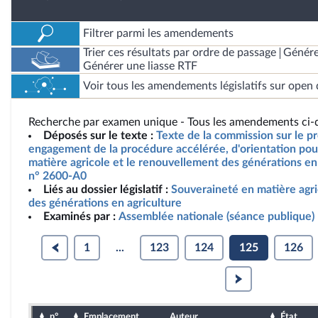
Filtrer parmi les amendements
Trier ces résultats par ordre de passage
Génére
Générer une liasse RTF
Voir tous les amendements législatifs sur open 
Recherche par examen unique - Tous les amendements ci-d
Déposés sur le texte :
Texte de la commission sur le pro
engagement de la procédure accélérée, d'orientation pou
matière agricole et le renouvellement des générations en 
n° 2600-A0
Liés au dossier législatif :
Souveraineté en matière agr
des générations en agriculture
Examinés par :
Assemblée nationale (séance publique)
1
...
123
124
125
126
n°
Emplacement
Auteur
État