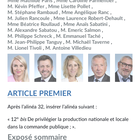
Mme Mathilde Paris
Mme Caroline Parmentier
M. Kévin Pfeffer
Mme Lisette Pollet
M. Stéphane Rambaud
Mme Angélique Ranc
M. Julien Rancoule
Mme Laurence Robert-Dehault
Mme Béatrice Roullaud
Mme Anaïs Sabatini
M. Alexandre Sabatou
M. Emeric Salmon
M. Philippe Schreck
M. Emmanuel Taché
M. Jean-Philippe Tanguy
M. Michaël Taverne
M. Lionel Tivoli
M. Antoine Villedieu
ARTICLE PREMIER
Après l’alinéa 32, insérer l’alinéa suivant :
« 12°
bis
De privilégier la production nationale et locale
dans la commande publique ; ».
Exposé sommaire