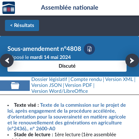
Accèder
Aller au contenu
Aller en bas de la page
Assemblée nationale
à la
page
d'accueil
< Résultats
Sous-amendement n°4808
Déposé le
mardi 14 mai 2024
Discuté
Dossier législatif
Compte rendu
Version XML
Version JSON
Version PDF
Version Word/LibreOffice
Texte visé :
Texte de la commission sur le projet de
loi, après engagement de la procédure accélérée,
d'orientation pour la souveraineté en matière agricole
et le renouvellement des générations en agriculture
(n°2436)., n° 2600-A0
Stade de lecture :
1ère lecture (1ère assemblée