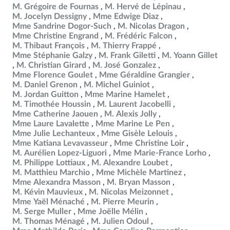
M. Grégoire de Fournas
M. Hervé de Lépinau
M. Jocelyn Dessigny
Mme Edwige Diaz
Mme Sandrine Dogor-Such
M. Nicolas Dragon
Mme Christine Engrand
M. Frédéric Falcon
M. Thibaut François
M. Thierry Frappé
Mme Stéphanie Galzy
M. Frank Giletti
M. Yoann Gillet
M. Christian Girard
M. José Gonzalez
Mme Florence Goulet
Mme Géraldine Grangier
M. Daniel Grenon
M. Michel Guiniot
M. Jordan Guitton
Mme Marine Hamelet
M. Timothée Houssin
M. Laurent Jacobelli
Mme Catherine Jaouen
M. Alexis Jolly
Mme Laure Lavalette
Mme Marine Le Pen
Mme Julie Lechanteux
Mme Gisèle Lelouis
Mme Katiana Levavasseur
Mme Christine Loir
M. Aurélien Lopez-Liguori
Mme Marie-France Lorho
M. Philippe Lottiaux
M. Alexandre Loubet
M. Matthieu Marchio
Mme Michèle Martinez
Mme Alexandra Masson
M. Bryan Masson
M. Kévin Mauvieux
M. Nicolas Meizonnet
Mme Yaël Ménaché
M. Pierre Meurin
M. Serge Muller
Mme Joëlle Mélin
M. Thomas Ménagé
M. Julien Odoul