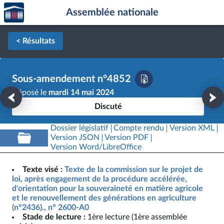
Accèder
Aller au contenu
Aller en bas de la page
Assemblée nationale
à la
page
d'accueil
< Résultats
Sous-amendement n°4852
Déposé le
mardi 14 mai 2024
Discuté
Dossier législatif
Compte rendu
Version XML
Version JSON
Version PDF
Version Word/LibreOffice
Texte visé :
Texte de la commission sur le projet de
loi, après engagement de la procédure accélérée,
d'orientation pour la souveraineté en matière agricole
et le renouvellement des générations en agriculture
(n°2436)., n° 2600-A0
Stade de lecture :
1ère lecture (1ère assemblée