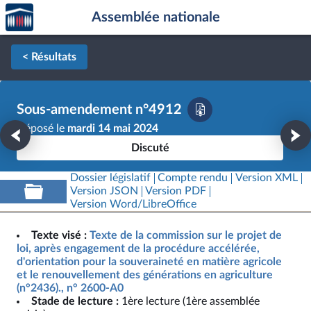
Accèder
Aller au contenu
Aller en bas de la page
Assemblée nationale
à la
page
d'accueil
< Résultats
Sous-amendement n°4912
Déposé le
mardi 14 mai 2024
Discuté
Dossier législatif
Compte rendu
Version XML
Version JSON
Version PDF
Version Word/LibreOffice
Texte visé :
Texte de la commission sur le projet de
loi, après engagement de la procédure accélérée,
d'orientation pour la souveraineté en matière agricole
et le renouvellement des générations en agriculture
(n°2436)., n° 2600-A0
Stade de lecture :
1ère lecture (1ère assemblée