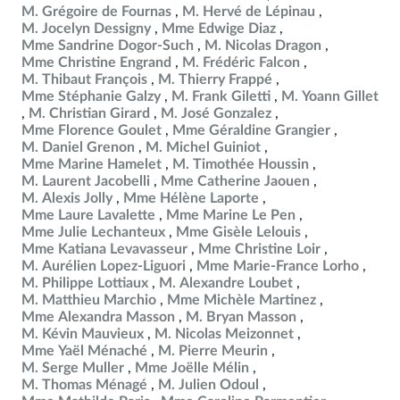
M. Grégoire de Fournas
M. Hervé de Lépinau
M. Jocelyn Dessigny
Mme Edwige Diaz
Mme Sandrine Dogor-Such
M. Nicolas Dragon
Mme Christine Engrand
M. Frédéric Falcon
M. Thibaut François
M. Thierry Frappé
Mme Stéphanie Galzy
M. Frank Giletti
M. Yoann Gillet
M. Christian Girard
M. José Gonzalez
Mme Florence Goulet
Mme Géraldine Grangier
M. Daniel Grenon
M. Michel Guiniot
Mme Marine Hamelet
M. Timothée Houssin
M. Laurent Jacobelli
Mme Catherine Jaouen
M. Alexis Jolly
Mme Hélène Laporte
Mme Laure Lavalette
Mme Marine Le Pen
Mme Julie Lechanteux
Mme Gisèle Lelouis
Mme Katiana Levavasseur
Mme Christine Loir
M. Aurélien Lopez-Liguori
Mme Marie-France Lorho
M. Philippe Lottiaux
M. Alexandre Loubet
M. Matthieu Marchio
Mme Michèle Martinez
Mme Alexandra Masson
M. Bryan Masson
M. Kévin Mauvieux
M. Nicolas Meizonnet
Mme Yaël Ménaché
M. Pierre Meurin
M. Serge Muller
Mme Joëlle Mélin
M. Thomas Ménagé
M. Julien Odoul