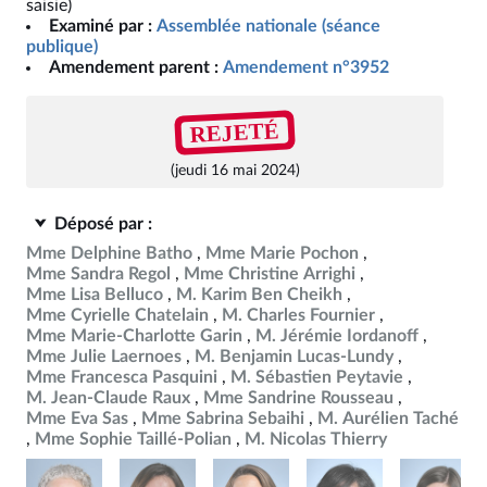
saisie)
Examiné par :
Assemblée nationale (séance
publique)
Amendement parent :
Amendement n°3952
REJETÉ
(jeudi 16 mai 2024)
Déposé par :
Mme Delphine Batho
Mme Marie Pochon
Mme Sandra Regol
Mme Christine Arrighi
Mme Lisa Belluco
M. Karim Ben Cheikh
Mme Cyrielle Chatelain
M. Charles Fournier
Mme Marie-Charlotte Garin
M. Jérémie Iordanoff
Mme Julie Laernoes
M. Benjamin Lucas-Lundy
Mme Francesca Pasquini
M. Sébastien Peytavie
M. Jean-Claude Raux
Mme Sandrine Rousseau
Mme Eva Sas
Mme Sabrina Sebaihi
M. Aurélien Taché
Mme Sophie Taillé-Polian
M. Nicolas Thierry