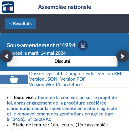
Accèder
Aller au contenu
Aller en bas de la page
Assemblée nationale
à la
page
d'accueil
< Résultats
Sous-amendement n°4994
Déposé le
mardi 14 mai 2024
Discuté
Dossier législatif
Compte rendu
Version XML
Version JSON
Version PDF
Version Word/LibreOffice
Texte visé :
Texte de la commission sur le projet de
loi, après engagement de la procédure accélérée,
d'orientation pour la souveraineté en matière agricole
et le renouvellement des générations en agriculture
(n°2436)., n° 2600-A0
Stade de lecture :
1ère lecture (1ère assemblée