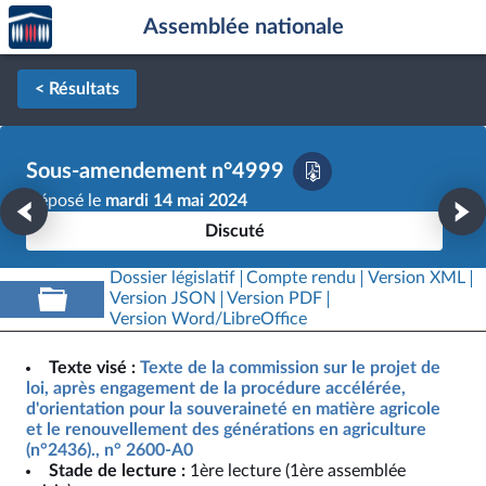
Accèder
Aller au contenu
Aller en bas de la page
Assemblée nationale
à la
page
d'accueil
< Résultats
Sous-amendement n°4999
Déposé le
mardi 14 mai 2024
Discuté
Dossier législatif
Compte rendu
Version XML
Version JSON
Version PDF
Version Word/LibreOffice
Texte visé :
Texte de la commission sur le projet de
loi, après engagement de la procédure accélérée,
d'orientation pour la souveraineté en matière agricole
et le renouvellement des générations en agriculture
(n°2436)., n° 2600-A0
Stade de lecture :
1ère lecture (1ère assemblée