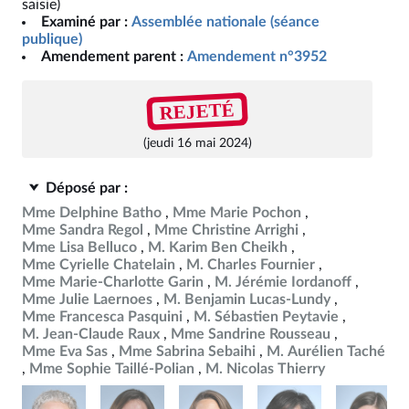
saisie)
Examiné par :
Assemblée nationale (séance
publique)
Amendement parent :
Amendement n°3952
REJETÉ
(jeudi 16 mai 2024)
Déposé par :
Mme Delphine Batho
Mme Marie Pochon
Mme Sandra Regol
Mme Christine Arrighi
Mme Lisa Belluco
M. Karim Ben Cheikh
Mme Cyrielle Chatelain
M. Charles Fournier
Mme Marie-Charlotte Garin
M. Jérémie Iordanoff
Mme Julie Laernoes
M. Benjamin Lucas-Lundy
Mme Francesca Pasquini
M. Sébastien Peytavie
M. Jean-Claude Raux
Mme Sandrine Rousseau
Mme Eva Sas
Mme Sabrina Sebaihi
M. Aurélien Taché
Mme Sophie Taillé-Polian
M. Nicolas Thierry