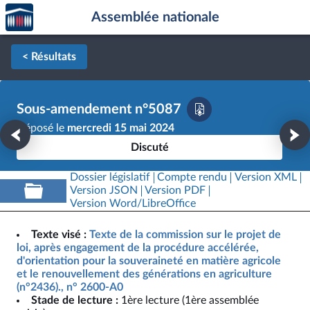
Accèder
Aller au contenu
Aller en bas de la page
Assemblée nationale
à la
page
d'accueil
< Résultats
Sous-amendement n°5087
Déposé le
mercredi 15 mai 2024
Discuté
Dossier législatif
Compte rendu
Version XML
Version JSON
Version PDF
Version Word/LibreOffice
Texte visé :
Texte de la commission sur le projet de
loi, après engagement de la procédure accélérée,
d'orientation pour la souveraineté en matière agricole
et le renouvellement des générations en agriculture
(n°2436)., n° 2600-A0
Stade de lecture :
1ère lecture (1ère assemblée