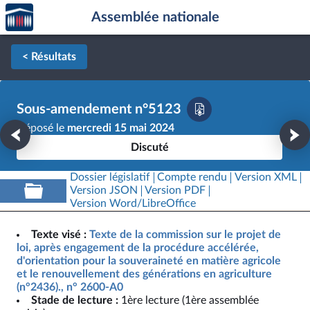
Accèder
Aller au contenu
Aller en bas de la page
Assemblée nationale
à la
page
d'accueil
< Résultats
Sous-amendement n°5123
Déposé le
mercredi 15 mai 2024
Discuté
Dossier législatif
Compte rendu
Version XML
Version JSON
Version PDF
Version Word/LibreOffice
Texte visé :
Texte de la commission sur le projet de
loi, après engagement de la procédure accélérée,
d'orientation pour la souveraineté en matière agricole
et le renouvellement des générations en agriculture
(n°2436)., n° 2600-A0
Stade de lecture :
1ère lecture (1ère assemblée