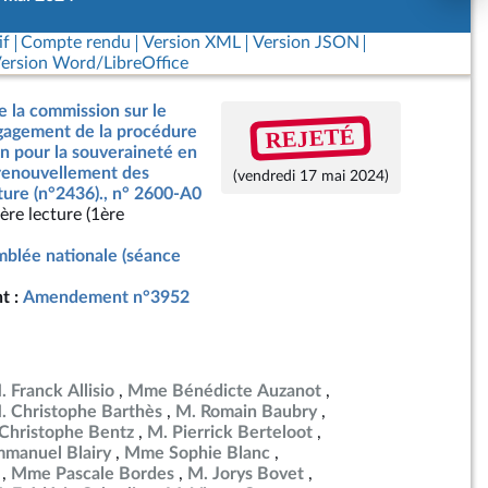
if
Compte rendu
Version XML
Version JSON
ersion Word/LibreOffice
e la commission sur le
REJETÉ
ngagement de la procédure
on pour la souveraineté en
 renouvellement des
(vendredi 17 mai 2024)
ture (n°2436)., n° 2600-A0
ère lecture (1ère
blée nationale (séance
t :
Amendement n°3952
. Franck Allisio
Mme Bénédicte Auzanot
. Christophe Barthès
M. Romain Baubry
Christophe Bentz
M. Pierrick Berteloot
manuel Blairy
Mme Sophie Blanc
Mme Pascale Bordes
M. Jorys Bovet