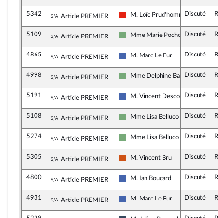
5342
Discuté
R
Sous-amendement de l'amendement n°395
M. Loïc Prud'homme
Article PREMIER
La France insoumise - Nouvelle Un
5109
Discuté
R
Sous-amendement de l'amendement n°395
Mme Marie Pochon
Article PREMIER
Écologiste - NUPES
4865
Discuté
R
Sous-amendement de l'amendement n°395
M. Marc Le Fur
Article PREMIER
Les Républicains
4998
Discuté
R
Sous-amendement de l'amendement n°395
Mme Delphine Batho
Article PREMIER
Écologiste - NUPES
5191
Discuté
R
Sous-amendement de l'amendement n°395
M. Vincent Descoeur
Article PREMIER
Les Républicains
5108
Discuté
R
Sous-amendement de l'amendement n°395
Mme Lisa Belluco
Article PREMIER
Écologiste - NUPES
5274
Discuté
R
Sous-amendement de l'amendement n°395
Mme Lisa Belluco
Article PREMIER
Écologiste - NUPES
5305
Discuté
R
Sous-amendement de l'amendement n°395
M. Vincent Bru
Article PREMIER
Démocrate (MoDem et Indépenda
4800
Discuté
R
Sous-amendement de l'amendement n°395
M. Ian Boucard
Article PREMIER
Les Républicains
4931
Discuté
R
Sous-amendement de l'amendement n°395
M. Marc Le Fur
Article PREMIER
Les Républicains