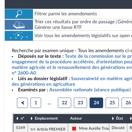
Filtrer parmi les amendements
Trier ces résultats par ordre de passage
Génére
Générer une liasse RTF
Voir tous les amendements législatifs sur open 
Recherche par examen unique - Tous les amendements ci-d
Déposés sur le texte :
Texte de la commission sur le pro
engagement de la procédure accélérée, d'orientation pou
matière agricole et le renouvellement des générations en 
n° 2600-A0
Liés au dossier législatif :
Souveraineté en matière agr
des générations en agriculture
Examinés par :
Assemblée nationale (séance publique)
1
...
22
23
24
25
26
n°
Emplacement
Auteur
État
5349
Discuté
R
Sous-amendement de l'amendement n°395
Mme Aurélie Trouvé
Article PREMIER
La France insoumise - Nouvelle Un