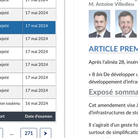
ejeté
17 mai 2024
15 mai 2024
2
M. Antoine Villedieu
ejeté
17 mai 2024
13 mai 2024
2
ejeté
17 mai 2024
15 mai 2024
2
ejeté
17 mai 2024
15 mai 2024
2
ion Populaire écologique et sociale
ARTICLE PRE
ejeté
17 mai 2024
15 mai 2024
2
ion Populaire écologique et sociale
Après l’alinéa 28, insére
ejeté
17 mai 2024
14 mai 2024
2
« 8
bis
De développer u
ejeté
17 mai 2024
14 mai 2024
2
développement d’infrast
ejeté
17 mai 2024
14 mai 2024
Exposé somma
2
on soutenu
16 mai 2024
15 mai 2024
2
Cet amendement vise à 
d'infrastructures de st
ort
Date d'examen
Date de dépôt
Il s'agirait d'un geste 
surtout de simplificatio
...
271