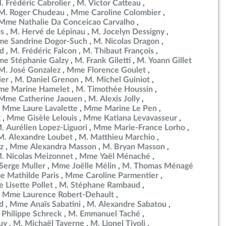
. Frédéric Cabrolier
M. Victor Catteau
M. Roger Chudeau
Mme Caroline Colombier
Mme Nathalie Da Conceicao Carvalho
as
M. Hervé de Lépinau
M. Jocelyn Dessigny
e Sandrine Dogor-Such
M. Nicolas Dragon
d
M. Frédéric Falcon
M. Thibaut François
e Stéphanie Galzy
M. Frank Giletti
M. Yoann Gillet
M. José Gonzalez
Mme Florence Goulet
ier
M. Daniel Grenon
M. Michel Guiniot
e Marine Hamelet
M. Timothée Houssin
Mme Catherine Jaouen
M. Alexis Jolly
Mme Laure Lavalette
Mme Marine Le Pen
x
Mme Gisèle Lelouis
Mme Katiana Levavasseur
. Aurélien Lopez-Liguori
Mme Marie-France Lorho
M. Alexandre Loubet
M. Matthieu Marchio
z
Mme Alexandra Masson
M. Bryan Masson
. Nicolas Meizonnet
Mme Yaël Ménaché
Serge Muller
Mme Joëlle Mélin
M. Thomas Ménagé
 Mathilde Paris
Mme Caroline Parmentier
Lisette Pollet
M. Stéphane Rambaud
Mme Laurence Robert-Dehault
d
Mme Anaïs Sabatini
M. Alexandre Sabatou
 Philippe Schreck
M. Emmanuel Taché
uy
M. Michaël Taverne
M. Lionel Tivoli