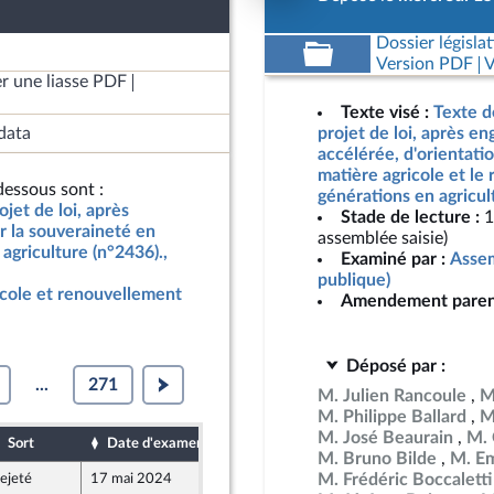
Dossier législat
Version PDF
V
r une liasse PDF
Texte visé :
Texte d
data
projet de loi, après e
accélérée, d'orientati
matière agricole et le
essous sont :
générations en agricul
jet de loi, après
Stade de lecture :
1
r la souveraineté en
assemblée saisie)
agriculture (n°2436).,
Examiné par :
Assem
publique)
icole et renouvellement
Amendement paren
Déposé par :
...
271
M. Julien Rancoule
M
M. Philippe Ballard
M
M. José Beaurain
M. 
Sort
Date d'examen
Date de dépôt
M. Bruno Bilde
M. Em
M. Frédéric Boccaletti
ejeté
17 mai 2024
15 mai 2024
2
ion Populaire écologique et sociale