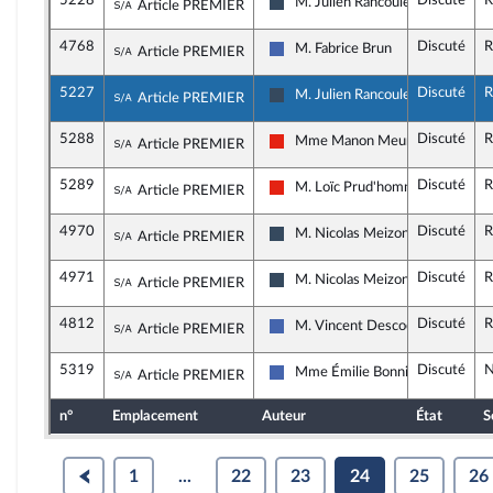
5228
Discuté
R
Sous-amendement de l'amendement n°395
M. Julien Rancoule
Article PREMIER
Rassemblement National
4768
Discuté
R
Sous-amendement de l'amendement n°395
M. Fabrice Brun
Article PREMIER
Les Républicains
5227
Discuté
R
Sous-amendement de l'amendement n°395
M. Julien Rancoule
Article PREMIER
Rassemblement National
5288
Discuté
R
Sous-amendement de l'amendement n°395
Mme Manon Meunier
Article PREMIER
La France insoumise - Nouvelle Un
5289
Discuté
R
Sous-amendement de l'amendement n°395
M. Loïc Prud'homme
Article PREMIER
La France insoumise - Nouvelle Un
4970
Discuté
R
Sous-amendement de l'amendement n°395
M. Nicolas Meizonnet
Article PREMIER
Rassemblement National
4971
Discuté
R
Sous-amendement de l'amendement n°395
M. Nicolas Meizonnet
Article PREMIER
Rassemblement National
4812
Discuté
R
Sous-amendement de l'amendement n°395
M. Vincent Descoeur
Article PREMIER
Les Républicains
5319
Discuté
N
Sous-amendement de l'amendement n°395
Mme Émilie Bonnivard
Article PREMIER
Les Républicains
n°
Emplacement
Auteur
État
S
1
...
22
23
24
25
26