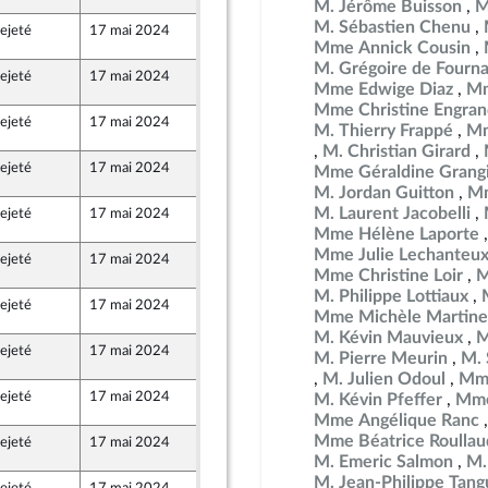
M. Jérôme Buisson
M
M. Sébastien Chenu
ejeté
17 mai 2024
15 mai 2024
2
ion Populaire écologique et sociale
Mme Annick Cousin
M. Grégoire de Fourn
ejeté
17 mai 2024
15 mai 2024
2
Mme Edwige Diaz
Mm
Mme Christine Engran
ejeté
17 mai 2024
14 mai 2024
2
M. Thierry Frappé
Mm
M. Christian Girard
ejeté
17 mai 2024
14 mai 2024
2
Mme Géraldine Grang
M. Jordan Guitton
Mm
M. Laurent Jacobelli
ejeté
17 mai 2024
15 mai 2024
2
Mme Hélène Laporte
Mme Julie Lechanteu
ejeté
17 mai 2024
15 mai 2024
2
Mme Christine Loir
M
M. Philippe Lottiaux
ejeté
17 mai 2024
15 mai 2024
2
Mme Michèle Martine
M. Kévin Mauvieux
M
ejeté
17 mai 2024
15 mai 2024
2
M. Pierre Meurin
M. 
nts)
M. Julien Odoul
Mme
ejeté
17 mai 2024
14 mai 2024
M. Kévin Pfeffer
Mme 
2
Mme Angélique Ranc
Mme Béatrice Roullau
ejeté
17 mai 2024
14 mai 2024
2
M. Emeric Salmon
M.
M. Jean-Philippe Tang