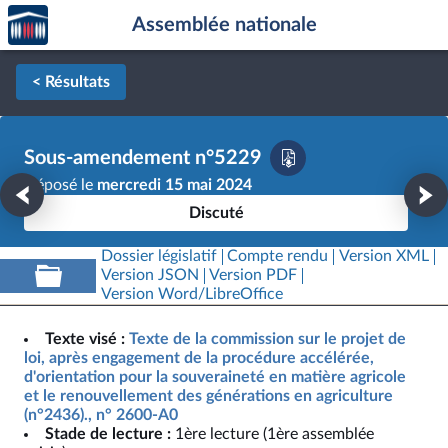
Accèder
Aller au contenu
Aller en bas de la page
Assemblée nationale
à la
page
d'accueil
< Résultats
Sous-amendement n°5229
Déposé le
mercredi 15 mai 2024
Discuté
Dossier législatif
Compte rendu
Version XML
Version JSON
Version PDF
Version Word/LibreOffice
Texte visé :
Texte de la commission sur le projet de
loi, après engagement de la procédure accélérée,
d'orientation pour la souveraineté en matière agricole
et le renouvellement des générations en agriculture
(n°2436)., n° 2600-A0
Stade de lecture :
1ère lecture (1ère assemblée