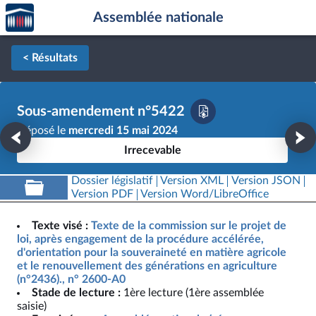
Accèder
Aller au contenu
Aller en bas de la page
Assemblée nationale
à la
page
d'accueil
< Résultats
Sous-amendement n°5422
Déposé le
mercredi 15 mai 2024
Irrecevable
Dossier législatif
Version XML
Version JSON
Version PDF
Version Word/LibreOffice
Texte visé :
Texte de la commission sur le projet de
loi, après engagement de la procédure accélérée,
d'orientation pour la souveraineté en matière agricole
et le renouvellement des générations en agriculture
(n°2436)., n° 2600-A0
Stade de lecture :
1ère lecture (1ère assemblée
saisie)