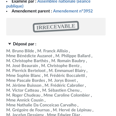
Examiné par :
Assemblée nationale (séance
publique)
Amendement parent :
Amendement n°3952
IRRECEVABLE
Déposé par :
M. Bruno Bilde
M. Franck Allisio
Mme Bénédicte Auzanot
M. Philippe Ballard
M. Christophe Barthès
M. Romain Baubry
M. José Beaurain
M. Christophe Bentz
M. Pierrick Berteloot
M. Emmanuel Blairy
Mme Sophie Blanc
M. Frédéric Boccaletti
Mme Pascale Bordes
M. Jorys Bovet
M. Jérôme Buisson
M. Frédéric Cabrolier
M. Victor Catteau
M. Sébastien Chenu
M. Roger Chudeau
Mme Caroline Colombier
Mme Annick Cousin
Mme Nathalie Da Conceicao Carvalho
M. Grégoire de Fournas
M. Hervé de Lépinau
M. Jocelyn Dessigny
Mme Edwige Diaz