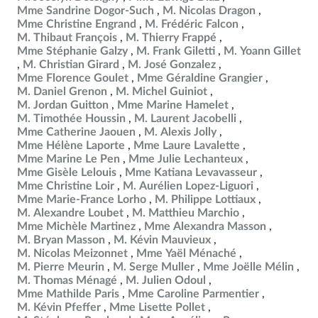
Mme Sandrine Dogor-Such
M. Nicolas Dragon
Mme Christine Engrand
M. Frédéric Falcon
M. Thibaut François
M. Thierry Frappé
Mme Stéphanie Galzy
M. Frank Giletti
M. Yoann Gillet
M. Christian Girard
M. José Gonzalez
Mme Florence Goulet
Mme Géraldine Grangier
M. Daniel Grenon
M. Michel Guiniot
M. Jordan Guitton
Mme Marine Hamelet
M. Timothée Houssin
M. Laurent Jacobelli
Mme Catherine Jaouen
M. Alexis Jolly
Mme Hélène Laporte
Mme Laure Lavalette
Mme Marine Le Pen
Mme Julie Lechanteux
Mme Gisèle Lelouis
Mme Katiana Levavasseur
Mme Christine Loir
M. Aurélien Lopez-Liguori
Mme Marie-France Lorho
M. Philippe Lottiaux
M. Alexandre Loubet
M. Matthieu Marchio
Mme Michèle Martinez
Mme Alexandra Masson
M. Bryan Masson
M. Kévin Mauvieux
M. Nicolas Meizonnet
Mme Yaël Ménaché
M. Pierre Meurin
M. Serge Muller
Mme Joëlle Mélin
M. Thomas Ménagé
M. Julien Odoul
Mme Mathilde Paris
Mme Caroline Parmentier
M. Kévin Pfeffer
Mme Lisette Pollet