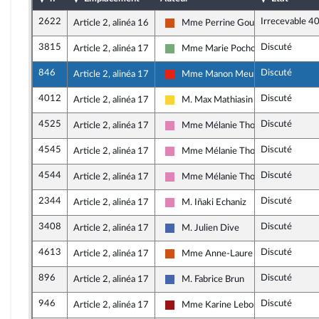
2622
Irrecevable 4
Article 2, alinéa 16
Mme Perrine Goulet
Démocrate (MoDem et Indépendant
3815
Discuté
Article 2, alinéa 17
Mme Marie Pochon
Écologiste - NUPES
846
Discuté
Article 2, alinéa 17
Mme Manon Meunier
La France insoumise - Nouvelle Unio
4012
Discuté
Article 2, alinéa 17
M. Max Mathiasin
Libertés, Indépendants, Outre-mer e
4525
Discuté
Article 2, alinéa 17
Mme Mélanie Thomin
Socialistes et apparentés
4545
Discuté
Article 2, alinéa 17
Mme Mélanie Thomin
Socialistes et apparentés
4544
Discuté
Article 2, alinéa 17
Mme Mélanie Thomin
Socialistes et apparentés
2344
Discuté
Article 2, alinéa 17
M. Iñaki Echaniz
Socialistes et apparentés
3408
Discuté
Article 2, alinéa 17
M. Julien Dive
Les Républicains
4613
Discuté
Article 2, alinéa 17
Mme Anne-Laure Babault
Démocrate (MoDem et Indépendant
896
Discuté
Article 2, alinéa 17
M. Fabrice Brun
Les Républicains
946
Discuté
Article 2, alinéa 17
Mme Karine Lebon
Gauche démocrate et républicaine