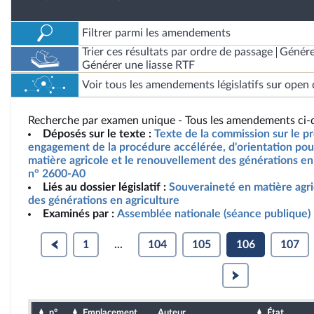
Filtrer parmi les amendements
Trier ces résultats par ordre de passage
Génére
Générer une liasse RTF
Voir tous les amendements législatifs sur open 
Recherche par examen unique - Tous les amendements ci-d
Déposés sur le texte :
Texte de la commission sur le pro
engagement de la procédure accélérée, d'orientation pou
matière agricole et le renouvellement des générations en 
n° 2600-A0
Liés au dossier législatif :
Souveraineté en matière agr
des générations en agriculture
Examinés par :
Assemblée nationale (séance publique)
1
...
104
105
106
107
n°
Emplacement
Auteur
État