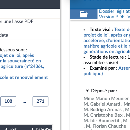
Dossier législat
Version PDF
V
r une liasse PDF
Texte visé :
Texte d
data
projet de loi, après e
accélérée, d'orientati
matière agricole et le
essous sont :
générations en agricul
jet de loi, après
Stade de lecture :
1
r la souveraineté en
assemblée saisie)
agriculture (n°2436).,
Examiné par :
Assem
publique)
icole et renouvellement
Déposé par :
Mme Manon Meunier
108
...
271
M. Gabriel Amard
Mm
M. Rodrigo Arenas
Mm
M. Christophe Bex
M
M. Idir Boumertit
M. 
M. Florian Chauche
Sort
Date d'examen
Date de dépôt