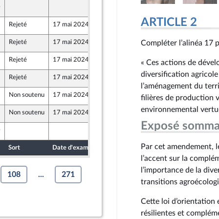
0
7 mai 2024
ARTICLE 2
Rejeté
17 mai 2024
7 mai 2024
s)
Rejeté
17 mai 2024
7 mai 2024
Compléter l’alinéa 17 p
Rejeté
17 mai 2024
8 mai 2024
« Ces actions de déve
diversification agricol
Rejeté
17 mai 2024
10 mai 2024
l’aménagement du territ
Non soutenu
17 mai 2024
10 mai 2024
filières de production 
environnemental vertue
Non soutenu
17 mai 2024
10 mai 2024
Exposé somma
0
10 mai 2024
Par cet amendement, l
Sort
Date d'examen
Date de dépôt
l’accent sur la complém
l’importance de la dive
108
...
271
transitions agroécologi
Cette loi d’orientation
résilientes et complém