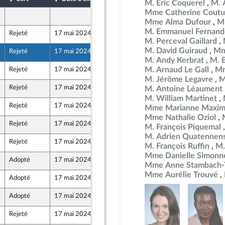
M. Éric Coquerel
M. 
Mme Catherine Coutu
0
10 mai 2024
s)
Mme Alma Dufour
M
M. Emmanuel Fernand
Rejeté
17 mai 2024
10 mai 2024
M. Perceval Gaillard
M. David Guiraud
Mm
Rejeté
17 mai 2024
7 mai 2024
n Populaire écologique et sociale
M. Andy Kerbrat
M. 
M. Arnaud Le Gall
Mm
Rejeté
17 mai 2024
10 mai 2024
t Territoires
M. Jérôme Legavre
M
Rejeté
17 mai 2024
10 mai 2024
M. Antoine Léaument
M. William Martinet
Rejeté
17 mai 2024
10 mai 2024
Mme Marianne Maxim
Mme Nathalie Oziol
Rejeté
17 mai 2024
10 mai 2024
M. François Piquemal
M. Adrien Quatennen
Rejeté
17 mai 2024
9 mai 2024
M. François Ruffin
M.
Mme Danielle Simonn
Adopté
17 mai 2024
10 mai 2024
Mme Anne Stambach-T
Mme Aurélie Trouvé
Adopté
17 mai 2024
10 mai 2024
s)
Adopté
17 mai 2024
7 mai 2024
Rejeté
17 mai 2024
7 mai 2024
 - NUPES