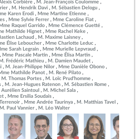
Alexis Corbière
M. Jean-François Coulomme
rier
M. Hendrik Davi
M. Sébastien Delogu
me Karen Erodi
Mme Martine Etienne
es
Mme Sylvie Ferrer
Mme Caroline Fiat
Mme Raquel Garrido
Mme Clémence Guetté
e Mathilde Hignet
Mme Rachel Keke
Bastien Lachaud
M. Maxime Laisney
e Élise Leboucher
Mme Charlotte Leduc
me Sarah Legrain
Mme Murielle Lepvraud
Mme Pascale Martin
Mme Élisa Martin
M. Frédéric Mathieu
M. Damien Maudet
i
M. Jean-Philippe Nilor
Mme Danièle Obono
Mme Mathilde Panot
M. René Pilato
M. Thomas Portes
M. Loïc Prud'homme
s
M. Jean-Hugues Ratenon
M. Sébastien Rome
 Aurélien Saintoul
M. Michel Sala
et
Mme Ersilia Soudais
errenoir
Mme Andrée Taurinya
M. Matthias Tavel
M. Paul Vannier
M. Léo Walter