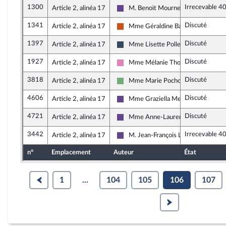
1300
Irrecevable 4
Article 2, alinéa 17
M. Benoit Mournet
Renaissance
1341
Discuté
Article 2, alinéa 17
Mme Géraldine Bannier
Démocrate (MoDem et Indépendant
1397
Discuté
Article 2, alinéa 17
Mme Lisette Pollet
Rassemblement National
1927
Discuté
Article 2, alinéa 17
Mme Mélanie Thomin
Socialistes et apparentés
3818
Discuté
Article 2, alinéa 17
Mme Marie Pochon
Écologiste - NUPES
4606
Discuté
Article 2, alinéa 17
Mme Graziella Melchior
Renaissance
4721
Discuté
Article 2, alinéa 17
Mme Anne-Laurence Petel
Renaissance
3442
Irrecevable 4
Article 2, alinéa 17
M. Jean-François Lovisolo
Renaissance
n°
Emplacement
Auteur
État
1
...
104
105
106
107