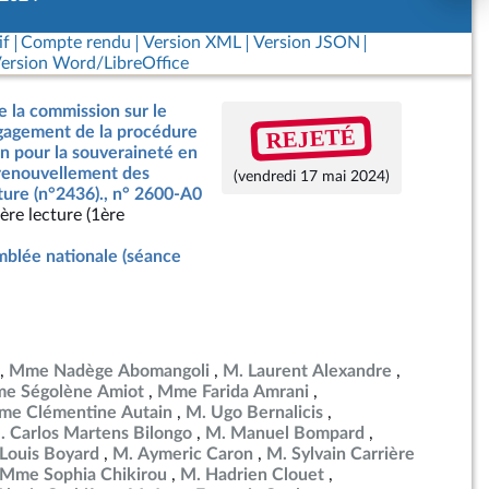
if
Compte rendu
Version XML
Version JSON
ersion Word/LibreOffice
e la commission sur le
REJETÉ
ngagement de la procédure
on pour la souveraineté en
 renouvellement des
(vendredi 17 mai 2024)
ture (n°2436)., n° 2600-A0
ère lecture (1ère
blée nationale (séance
Mme Nadège Abomangoli
M. Laurent Alexandre
e Ségolène Amiot
Mme Farida Amrani
e Clémentine Autain
M. Ugo Bernalicis
. Carlos Martens Bilongo
M. Manuel Bompard
Louis Boyard
M. Aymeric Caron
M. Sylvain Carrière
Mme Sophia Chikirou
M. Hadrien Clouet