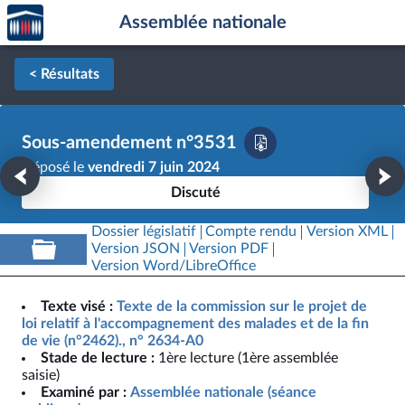
Accèder
Aller au contenu
Aller en bas de la page
Assemblée nationale
à la
page
d'accueil
< Résultats
Sous-amendement n°3531
Déposé le
vendredi 7 juin 2024
Discuté
Dossier législatif
Compte rendu
Version XML
Version JSON
Version PDF
Version Word/LibreOffice
Texte visé :
Texte de la commission sur le projet de
loi relatif à l'accompagnement des malades et de la fin
de vie (n°2462)., n° 2634-A0
Stade de lecture :
1ère lecture (1ère assemblée
saisie)
Examiné par :
Assemblée nationale (séance