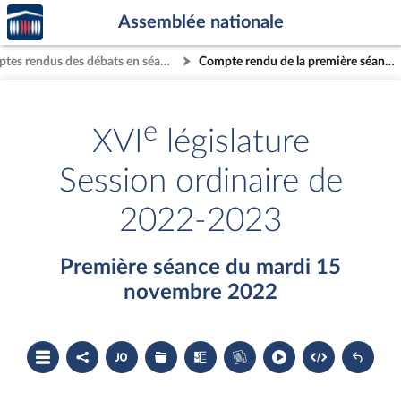
Accèder
Aller au contenu
Aller en bas de la page
Assemblée nationale
à la
page
Comptes rendus des débats en séance
Compte rendu de la première séance du mardi 15 novembre 2022
d'accueil
e
XVI
législature
Session ordinaire de
2022-2023
Première séance du mardi 15
novembre 2022
Ouvrir
Partager
Accéder
Les
Les
Accéder
le
le
au
dossiers
textes
au
sommaire
compte
document
législatifs
examinés
cahier
rendu
PDF
associés
bleu