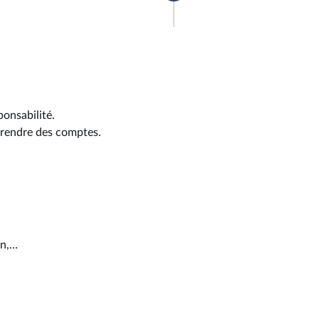
ponsabilité.
z rendre des comptes.
on,…