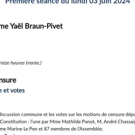
Première séance du lundi 03 juin 2024
me Yaël Braun-Pivet
reize heures trente.)
nsure
 et votes
a discussion commune et les votes sur les motions de censure dép
e la Constitution : l’une par Mme Mathilde Panot, M. André Chass
 Mme Marine Le Pen et 87 membres de l’Assemblée.