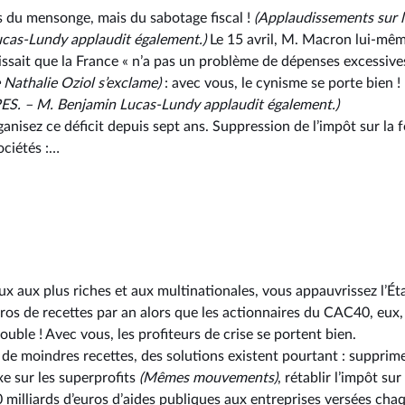
us du mensonge, mais du sabotage fiscal !
(Applaudissements
sur 
cas-Lundy applaudit également.)
Le 15 avril, M. Macron lui-mê
issait que la France « n’a pas un problème de dépenses excessiv
Nathalie Oziol s’exclame)
: avec vous, le cynisme se porte bien !
S. –⁠ M. Benjamin Lucas-Lundy applaudit également.)
ganisez ce déficit depuis sept ans. Suppression de l’impôt sur la f
ociétés :…
 aux plus riches et aux multinationales, vous appauvrissez l’État
uros de recettes par an alors que les actionnaires du CAC40, eux,
double ! Avec vous, les profiteurs de crise se portent bien.
 de moindres recettes, des solutions existent pourtant : supprime
xe sur les superprofits
(Mêmes mouvements)
, rétablir l’impôt sur
0 milliards d’euros d’aides publiques aux entreprises versées cha