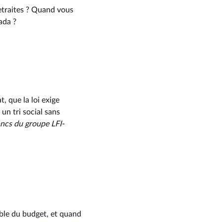
etraites ? Quand vous
ada ?
, que la loi exige
n tri social sans
ancs du groupe LFI-
ble du budget, et quand