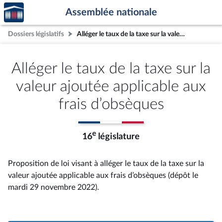
Accèder
Aller au contenu
Aller en bas de la page
Assemblée nationale
à la
page
Dossiers législatifs
Alléger le taux de la taxe sur la valeur ajoutée applicable aux frais d’obsèques
d'accueil
Alléger le taux de la taxe sur la
valeur ajoutée applicable aux
frais d’obsèques
e
16
législature
Proposition de loi visant à alléger le taux de la taxe sur la
valeur ajoutée applicable aux frais d’obsèques (dépôt le
mardi 29 novembre 2022).