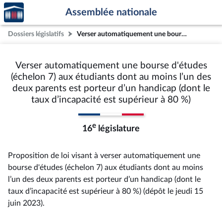
Accèder
Aller au contenu
Aller en bas de la page
Assemblée nationale
à la
page
Dossiers législatifs
Verser automatiquement une bourse d'études (échelon 7) aux étudiants dont au moins l’un des deux parents est porteur d’un handicap (dont le taux d’incapacité est supérieur à 80 %)
d'accueil
Verser automatiquement une bourse d'études
(échelon 7) aux étudiants dont au moins l’un des
deux parents est porteur d’un handicap (dont le
taux d’incapacité est supérieur à 80 %)
e
16
législature
Proposition de loi visant à verser automatiquement une
bourse d'études (échelon 7) aux étudiants dont au moins
l’un des deux parents est porteur d’un handicap (dont le
taux d’incapacité est supérieur à 80 %) (dépôt le jeudi 15
juin 2023).