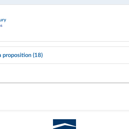
ury
ns
a proposition (18)