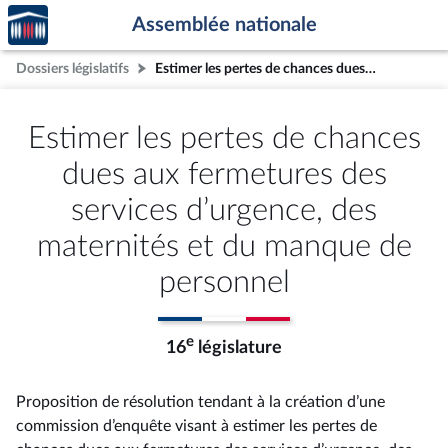
Accèder
Aller au contenu
Aller en bas de la page
Assemblée nationale
à la
page
Dossiers législatifs
Estimer les pertes de chances dues aux fermetures des services d’urgence, des maternités et du manque de personnel
d'accueil
Estimer les pertes de chances
dues aux fermetures des
services d’urgence, des
maternités et du manque de
personnel
e
16
législature
Proposition de résolution tendant à la création d’une
commission d’enquête visant à estimer les pertes de